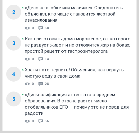
«Дело не в юбке или макияже». Следователь
2
объяснил, кто чаще становится жертвой
изнасилования
0
58
Как приготовить дома мороженое, от которого
3
не раздует живот и не отложится жир на боках:
простой рецепт от гастроэнтеролога
0
14
Хватит это терпеть! Объясняем, как вернуть
4
чистую воду в свои дома
0
28
«Дисквалификация аттестата о среднем
5
образовании». В стране растет число
стобалльников ЕГЭ — почему это не повод для
радости
0
56