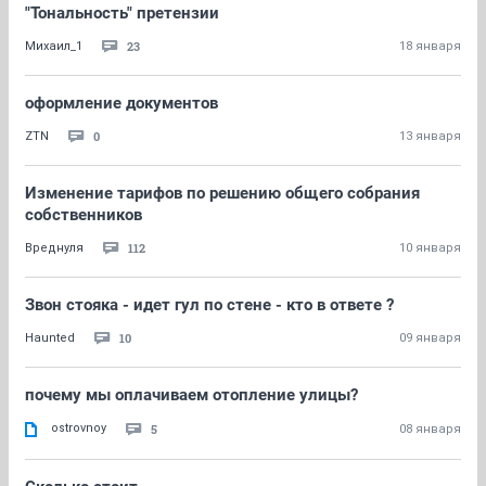
"Тональность" претензии
23
Михаил_1
18 января
оформление документов
0
ZTN
13 января
Изменение тарифов по решению общего собрания
собственников
112
Вреднуля
10 января
Звон стояка - идет гул по стене - кто в ответе ?
10
Haunted
09 января
почему мы оплачиваем отопление улицы?
ostrovnoy
5
08 января