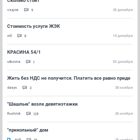
Сколько стоит
9
седов
26 декабря
Стоимость услуги ЖЭК
8
vi0
14 декабря
КРАСИНА 54/1
1
utkovna
02 декабря
Жить без НДС не получится. Платить все равно приде
2
dasys
30 ноября
"Шашлык" возле девятиэтажки
118
Rushnik
26 ноября
"прикольный" дом
null
26
26 ноября