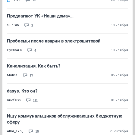
Предлагают УК «Наши дома»…
2
SunSib
18 ноября
Проблемы после аварии в электрошитовой
4
Руслан.К
10 ноября
Канализация. Как быть?
17
Matiss
06 ноября
dasys. Кто он?
111
nuofsiss
01 ноября
Ищу коммунальщиков обслуживающих бюджетную
сферу
15
Allar_sYn_
20 октября