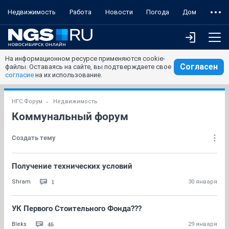
Недвижимость
Работа
Новости
Погода
Дом
На информационном ресурсе применяются cookie-
Согласен
файлы. Оставаясь на сайте, вы подтверждаете свое
согласие
на их использование.
НГС.Форум
Недвижимость
Коммунальный форум
Создать тему
Получение технических условий
1
Shram
30 января
УК Первого Стоительного Фонда???
46
Bleks
29 января