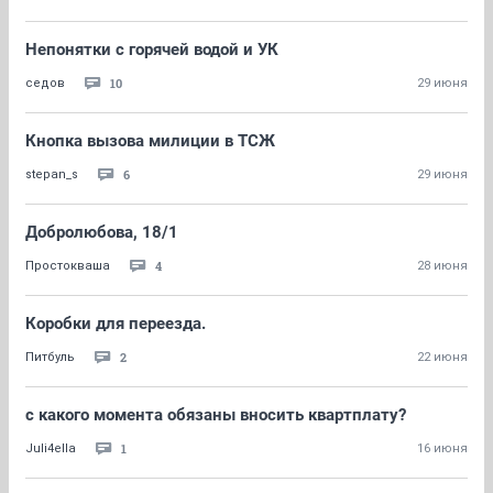
Непонятки с горячей водой и УК
10
седов
29 июня
Кнопка вызова милиции в ТСЖ
6
stepan_s
29 июня
Добролюбова, 18/1
4
Простокваша
28 июня
Коробки для переезда.
2
Питбуль
22 июня
с какого момента обязаны вносить квартплату?
1
Juli4ella
16 июня