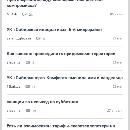
компромисса?
24
Mr.Ash
06 июня
УК «Сибирская инициатива». 6-й микрорайон
4
zeleno_glazaya
27 мая
Как законно присоединить придомовые территории
2
stepan_s
24 мая
УК «Сибирьэнерго-Комфорт» сменила имя и владельца
15
13kaktus
23 мая
санкции за невыход на субботник
19
stepan_s
27 апреля
Есть ли взаимосвязь: тарифы-сверхтеплопотери на