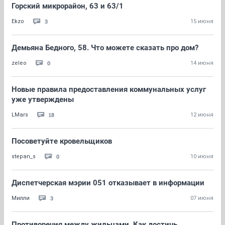
Горский микрорайон, 63 и 63/1
3
Ekzo
15 июня
Демьяна Бедного, 58. Что можете сказать про дом?
0
zeleo
14 июня
Новые правила предоставления коммунальных услуг
уже утверждены
18
LMars
12 июня
Посоветуйте кровельщиков
0
stepan_s
10 июня
Диспетчерская мэрии 051 отказывает в информации
3
Милли
07 июня
Противоречия между жильцами. Как достичь