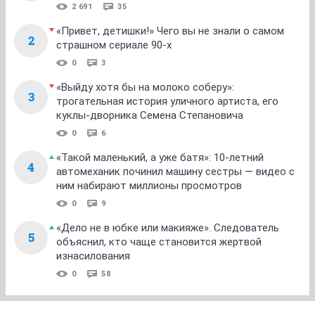
2 691
35
«Привет, детишки!» Чего вы не знали о самом
2
страшном сериале 90-х
0
3
«Выйду хотя бы на молоко соберу»:
3
трогательная история уличного артиста, его
куклы-дворника Семена Степановича
0
6
«Такой маленький, а уже батя»: 10-летний
4
автомеханик починил машину сестры — видео с
ним набирают миллионы просмотров
0
9
«Дело не в юбке или макияже». Следователь
5
объяснил, кто чаще становится жертвой
изнасилования
0
58