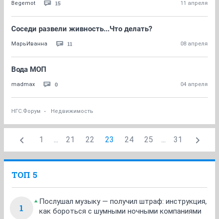
15
Begemot
11 апреля
Соседи развели живность...Что делать?
11
МарьИванна
08 апреля
Вода МОП
0
madmax
04 апреля
НГС.Форум
Недвижимость
1
...
21
22
23
24
25
...
31
ТОП 5
Послушал музыку — получил штраф: инструкция,
1
как бороться с шумными ночными компаниями