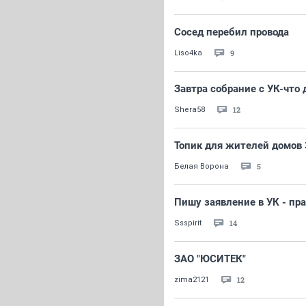
Сосед перебил провода
9
Liso4ka
Завтра собрание с УК-что 
12
Shera58
Топик для жителей домов 3
5
Белая Ворона
Пишу заявление в УК - пр
14
Ssspirit
ЗАО "ЮСИТЕК"
12
zima2121