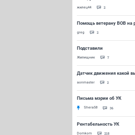
2
жилец44
Помощь ветерану ВОВ на 
2
greg
Подставили
7
Жилищник
Датчик движения какой в
2
aonmaster
Письма мэрии об УК
Shera58
36
Рентабельность УК
218
Domkom