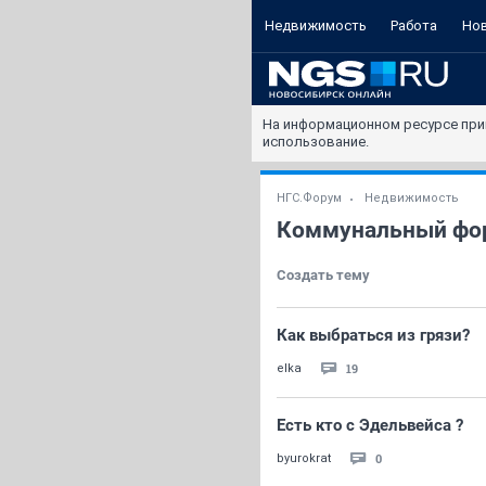
Недвижимость
Работа
Но
На информационном ресурсе при
использование.
НГС.Форум
Недвижимость
Коммунальный фо
Создать тему
Как выбраться из грязи?
19
elka
Есть кто с Эдельвейса ?
0
byurokrat