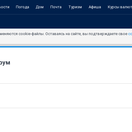
вости
Погода
Дом
Почта
Туризм
Афиша
Курсы валю
меняются cookie-файлы. Оставаясь на сайте, вы подтверждаете свое
с
рум