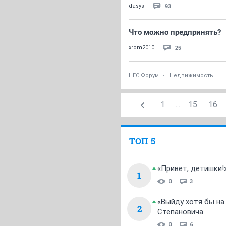
93
dasys
Что можно предпринять?
25
xrom2010
НГС.Форум
Недвижимость
1
...
15
16
ТОП 5
«Привет, детишки!
1
0
3
«Выйду хотя бы на
2
Степановича
0
6