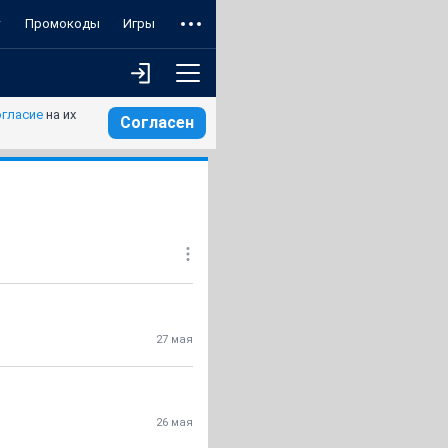
т
Промокоды
Игры
огласие
на их
Согласен
27 мая
26 мая