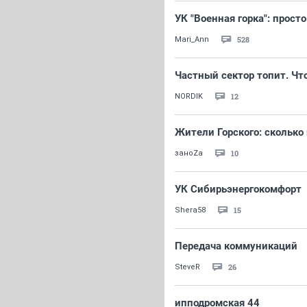
УК "Военная горка": просто
528
Mari_Ann
Частный сектор топит. Чт
12
NORDIK
Жители Горского: сколько
10
заноZа
УК Сибирьэнергокомфорт
15
Shera58
Передача коммуникаций
26
SteveR
ипподромская 44