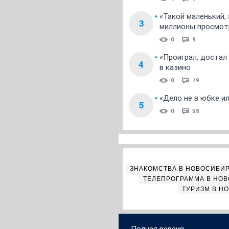
«Такой маленький,
3
миллионы просмот
0
9
«Проиграл, достал
4
в казино
0
19
«Дело не в юбке и
5
0
58
ЗНАКОМСТВА В НОВОСИБИ
ТЕЛЕПРОГРАММА В НО
ТУРИЗМ В Н