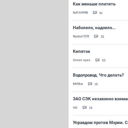
Как меньше платить
61
NATA9998
Наболело, надоело...
32
Nyska1978
Кипяток
53
Green eyes
Водопровод. Что делать?
16
Milllka
ЗАО СЭК незаконно взимае
16
lsb
Управдом против Мэрии. С