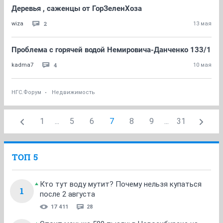
Деревья , саженцы от ГорЗеленХоза
2
wiza
13 мая
Проблема с горячей водой Немировича-Данченко 133/1
4
kadma7
10 мая
НГС.Форум
Недвижимость
1
...
5
6
7
8
9
...
31
ТОП 5
Кто тут воду мутит? Почему нельзя купаться
1
после 2 августа
17 411
28