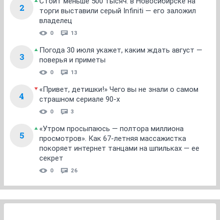
Стоит меньше 500 тысяч: в Новосибирске на
2
торги выставили серый Infiniti — его заложил
владелец
0
13
Погода 30 июля укажет, каким ждать август —
3
поверья и приметы
0
13
«Привет, детишки!» Чего вы не знали о самом
4
страшном сериале 90-х
0
3
«Утром просыпаюсь — полтора миллиона
5
просмотров». Как 67-летняя массажистка
покоряет интернет танцами на шпильках — ее
секрет
0
26