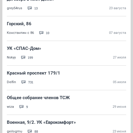
13
grey54rus
23 августа
Горский, 86
10
Константин с 86
07 августа
УК «СПАС-Дом»
199
Nskyy
27 июля
Красный проспект 179/1
731
Delfin
05 июля
Общее собрание членов ТСЖ
9
wiza
29 июня
Военная, 9/2. УК «Еврокомфорт»
88
geilogmu
23 июня