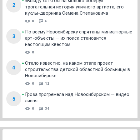
«Выйду хотя бы на молоко соберу»:
2
трогательная история уличного артиста, его
куклы-дворника Семена Степановича
0
6
По всему Новосибирску спрятаны миниатюрные
3
арт-объекты — их поиск становится
настоящим квестом
0
Стало известно, на каком этапе проект
4
строительства детской областной больницы в
Новосибирске
0
12
Гроза прогремела над Новосибирском — видео
5
ливня
0
34