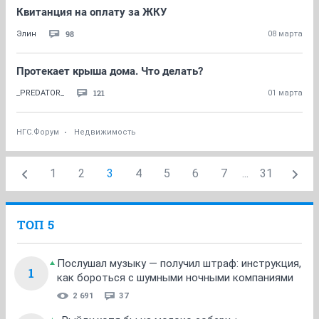
Квитанция на оплату за ЖКУ
98
Элин
08 марта
Протекает крыша дома. Что делать?
121
_PREDATOR_
01 марта
НГС.Форум
Недвижимость
1
2
3
4
5
6
7
...
31
ТОП 5
Послушал музыку — получил штраф: инструкция,
1
как бороться с шумными ночными компаниями
2 691
37