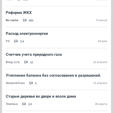
Реформа ЖКХ
485
No name
10 июня
Расход электроэнергии
114
Pif
02 мая
Счетчик учета природного газа
22
Влад (crv)
22 апреля
Утепление балкона без согласования и разрешений.
6
AlexandrGrais
16 апреля
Старые деревья во дворе и возле дома
110
Платина
26 марта