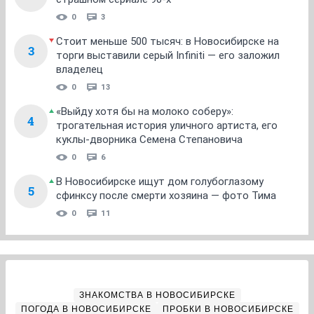
0
3
Стоит меньше 500 тысяч: в Новосибирске на
3
торги выставили серый Infiniti — его заложил
владелец
0
13
«Выйду хотя бы на молоко соберу»:
4
трогательная история уличного артиста, его
куклы-дворника Семена Степановича
0
6
В Новосибирске ищут дом голубоглазому
5
сфинксу после смерти хозяина — фото Тима
0
11
ЗНАКОМСТВА В НОВОСИБИРСКЕ
ПОГОДА В НОВОСИБИРСКЕ
ПРОБКИ В НОВОСИБИРСКЕ