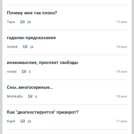
Почему мне так плохо?
58
Тара
19 мая
гадалки-предсказания
18
Svetok
18 мая
инакомыслие, проспект свободы
5
reddd
18 мая
Сны..многосериные...
4
MishkaBu
18 мая
Как "диагностируется" приворот?
29
Карб
17 мая