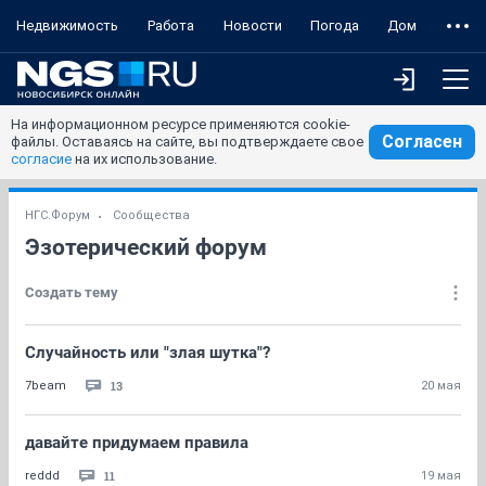
Недвижимость
Работа
Новости
Погода
Дом
На информационном ресурсе применяются cookie-
Согласен
файлы. Оставаясь на сайте, вы подтверждаете свое
согласие
на их использование.
НГС.Форум
Сообщества
Эзотерический форум
Создать тему
Случайность или "злая шутка"?
13
7beam
20 мая
давайте придумаем правила
11
reddd
19 мая