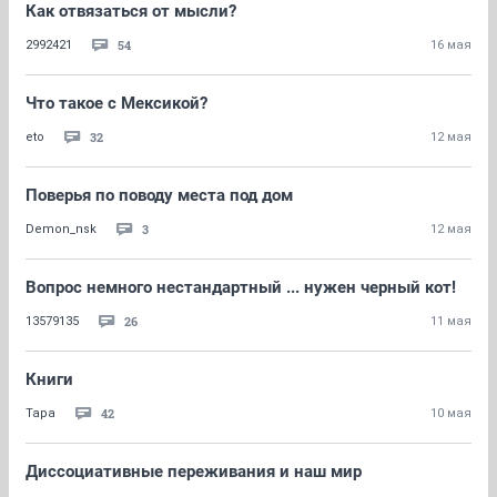
Как отвязаться от мысли?
54
2992421
16 мая
Что такое с Мексикой?
32
eto
12 мая
Поверья по поводу места под дом
3
Demon_nsk
12 мая
Вопрос немного нестандартный ... нужен черный кот!
26
13579135
11 мая
Книги
42
Тара
10 мая
Диссоциативные переживания и наш мир