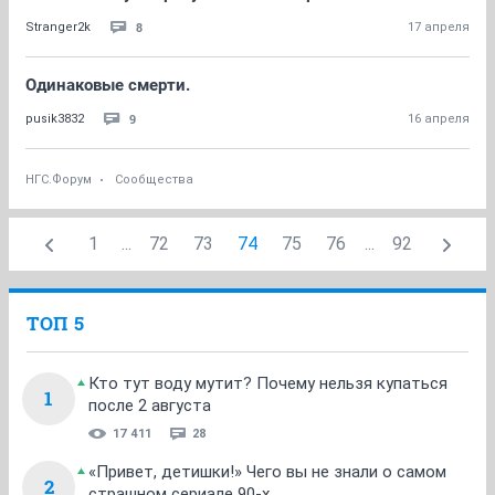
8
Stranger2k
17 апреля
Одинаковые смерти.
9
pusik3832
16 апреля
НГС.Форум
Сообщества
1
...
72
73
74
75
76
...
92
ТОП 5
Кто тут воду мутит? Почему нельзя купаться
1
после 2 августа
17 411
28
«Привет, детишки!» Чего вы не знали о самом
2
страшном сериале 90-х