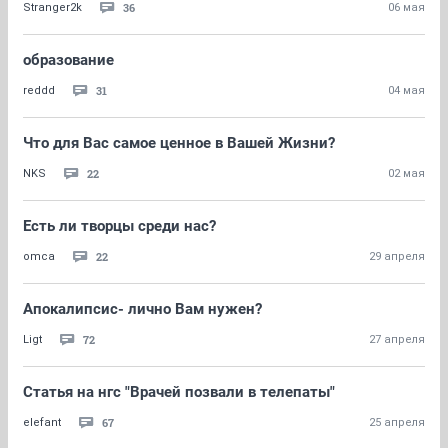
36
Stranger2k
06 мая
образование
31
reddd
04 мая
Что для Вас самое ценное в Вашей Жизни?
22
NKS
02 мая
Есть ли творцы среди нас?
22
omca
29 апреля
Апокалипсис- лично Вам нужен?
72
Ligt
27 апреля
Статья на нгс "Врачей позвали в телепаты"
67
elefant
25 апреля