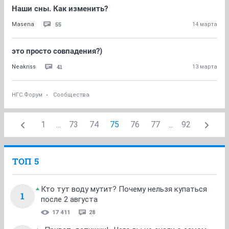
Наши сны. Как изменить?
55
Masena
14 марта
это просто совпадения?)
41
Neakriss
13 марта
НГС.Форум
Сообщества
1
...
73
74
75
76
77
...
92
ТОП 5
Кто тут воду мутит? Почему нельзя купаться
1
после 2 августа
17 411
28