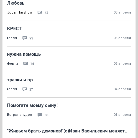
Любовь
41
Jubal Harshow
08 апреля
КРЕСТ
79
reddd
06 апреля
нужна помощь
14
ферти
05 апреля
травки и пр
17
reddd
04 апреля
Помогите моему сыну!
35
Встранечудес
01 апреля
"Живьем брать демонов!"(с)Иван Васильевич меняет..