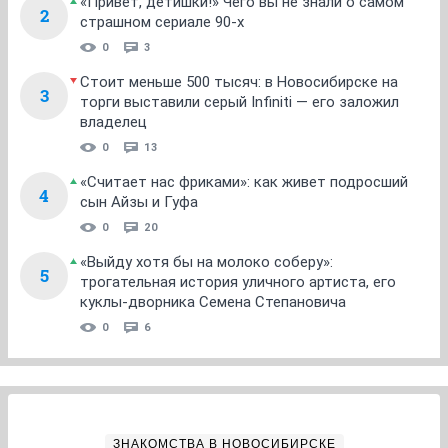
«Привет, детишки!» Чего вы не знали о самом
2
страшном сериале 90-х
0
3
Стоит меньше 500 тысяч: в Новосибирске на
3
торги выставили серый Infiniti — его заложил
владелец
0
13
«Считает нас фриками»: как живет подросший
4
сын Айзы и Гуфа
0
20
«Выйду хотя бы на молоко соберу»:
5
трогательная история уличного артиста, его
куклы-дворника Семена Степановича
0
6
ЗНАКОМСТВА В НОВОСИБИРСКЕ