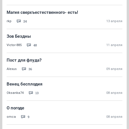
Магия сверхъестественного- есть!
24
rkp
13 апреля
Зов Бездны
48
Victor-885
11 апреля
Пост для флуда?
36
Alexus
09 апреля
Венец бесплодия
13
Oksanka74
08 апреля
О погоде
9
omca
08 апреля