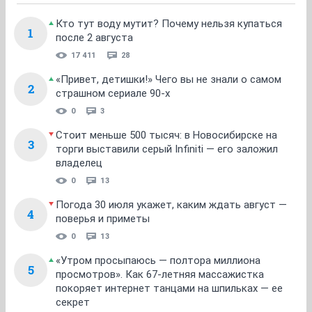
Кто тут воду мутит? Почему нельзя купаться
1
после 2 августа
17 411
28
«Привет, детишки!» Чего вы не знали о самом
2
страшном сериале 90-х
0
3
Стоит меньше 500 тысяч: в Новосибирске на
3
торги выставили серый Infiniti — его заложил
владелец
0
13
Погода 30 июля укажет, каким ждать август —
4
поверья и приметы
0
13
«Утром просыпаюсь — полтора миллиона
5
просмотров». Как 67-летняя массажистка
покоряет интернет танцами на шпильках — ее
секрет