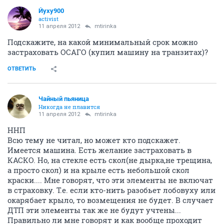
Йуху900
activist
11 апреля 2012
mtirinka
Подскажите, на какой минимальный срок можно
застраховать ОСАГО (купил машину на транзитах)?
ОТВЕТИТЬ
Чайный пьяница
Никогда не плавится
11 апреля 2012
mtirinka
ННП
Всю тему не читал, но может кто подскажет.
Имеется машина. Есть желание застраховать в
КАСКО. Но, на стекле есть скол(не дырка,не трещина,
а просто скол) и на крыле есть небольшой скол
краски.... Мне говорят, что эти элементы не включат
в страховку. Т.е. если кто-нить разобьет лобовуху или
окарябает крыло, то возмещения не будет. В случает
ДТП эти элементы так же не будут учтены...
Правильно ли мне говорят и как вообще проходит