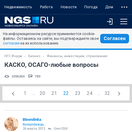
Недвижимость
Работа
Новости
Погода
Дом
На информационном ресурсе применяются cookie-
Согласен
файлы. Оставаясь на сайте, вы подтверждаете свое
согласие
на их использование.
НГС.Форум
Бизнес
Финансы, инвестиции, страхование
КАСКО, ОСАГО-любые вопросы
1056265
783
1
...
20
21
22
23
24
...
32
Bloondinka
Волшебница...
26 марта 2012
ОлегСБК