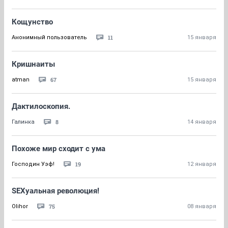
Кощунство
11
Анонимный пользователь
15 января
Кришнаиты
67
atman
15 января
Дактилоскопия.
8
Галинка
14 января
Похоже мир сходит с ума
19
Господин Уэф!
12 января
SEXуальная революция!
75
Olihor
08 января