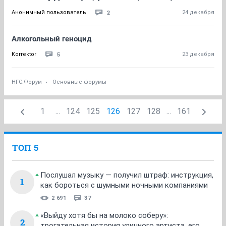
2
Анонимный пользователь
24 декабря
Алкогольный геноцид
5
Korrektor
23 декабря
НГС.Форум
Основные форумы
1
...
124
125
126
127
128
...
161
ТОП 5
Послушал музыку — получил штраф: инструкция,
1
как бороться с шумными ночными компаниями
2 691
37
«Выйду хотя бы на молоко соберу»:
2
трогательная история уличного артиста, его