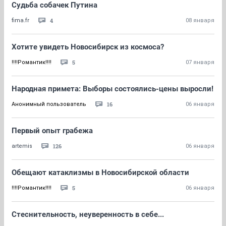
Судьба собачек Путина
4
fima.fr
08 января
Хотите увидеть Новосибирск из космоса?
5
!!!!Романтик!!!!
07 января
Народная примета: Выборы состоялись-цены выросли!
16
Анонимный пользователь
06 января
Первый опыт грабежа
126
artemis
06 января
Обещают катаклизмы в Новосибирской области
5
!!!!Романтик!!!!
06 января
Стеснительность, неуверенность в себе...