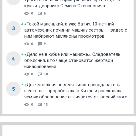
куклы-дворника Семена Степановича
0
6
«Такой маленький, а уже батя»: 10-летний
3
автомеханик починил машину сестры — видео с
ним набирают миллионы просмотров
0
9
«Дело не в юбке или макияже». Следователь
4
объяснил, кто чаще становится жертвой
изнасилования
0
58
«Детям нельзя выделяться»: преподаватель
5
шесть лет проработала в Китае и рассказала,
чем их образование отличается от российского
0
15