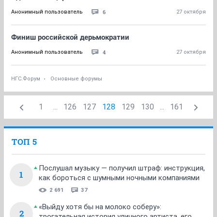
6
Анонимный пользователь
27 октября
Финиш российской дерьмократии
4
Анонимный пользователь
27 октября
НГС.Форум
Основные форумы
1
...
126
127
128
129
130
...
161
ТОП 5
Послушал музыку — получил штраф: инструкция,
1
как бороться с шумными ночными компаниями
2 691
37
«Выйду хотя бы на молоко соберу»:
2
трогательная история уличного артиста, его