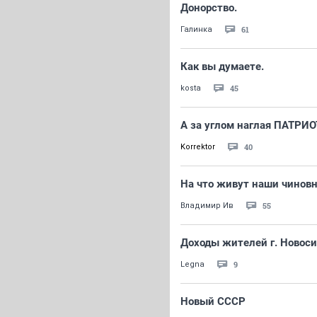
Донорство.
61
Галинка
Как вы думаете.
45
kosta
А за углом наглая ПАТРИОТ
40
Korrektor
На что живут наши чинов
55
Владимир Ив
Доходы жителей г. Новос
9
Legna
Новый СССР