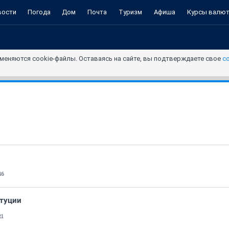
вости
Погода
Дом
Почта
Туризм
Афиша
Курсы валю
меняются cookie-файлы. Оставаясь на сайте, вы подтверждаете свое
с
46
итуции
21