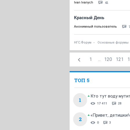
41
Ivan Ivanych
Красный День
Анонимный пользователь
НГС.Форум
Основные форумы
1
...
120
121
1
ТОП 5
Кто тут воду мути
1
17 411
28
«Привет, детишки!
2
0
3