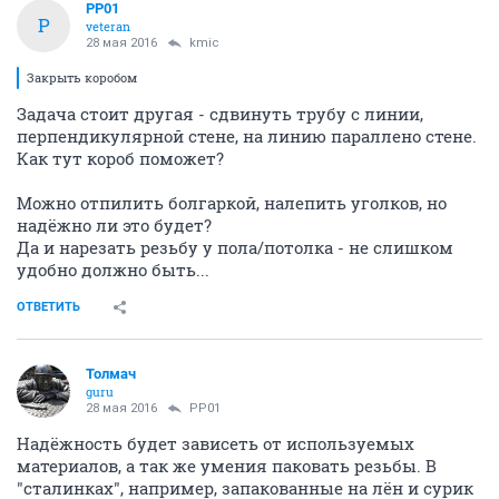
PP01
P
veteran
28 мая 2016
kmic
Закрыть коробом
Задача стоит другая - сдвинуть трубу с линии,
перпендикулярной стене, на линию параллено стене.
Как тут короб поможет?
Можно отпилить болгаркой, налепить уголков, но
надёжно ли это будет?
Да и нарезать резьбу у пола/потолка - не слишком
удобно должно быть...
ОТВЕТИТЬ
Толмач
guru
28 мая 2016
PP01
Надёжность будет зависеть от используемых
материалов, а так же умения паковать резьбы. В
"сталинках", например, запакованные на лён и сурик