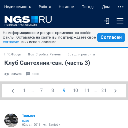
Недвижимость
Работа
Новости
Погода
Дом
На информационном ресурсе применяются cookie-
Согласен
файлы. Оставаясь на сайте, вы подтверждаете свое
согласие
на их использование.
НГС.Форум
Дом Стройка Ремонт
Все для ремонта
Клуб Сантехник-сан. (часть 3)
335289
1000
1
...
7
8
9
10
11
...
21
Толмач
guru
02 мая 2016
Scriptik