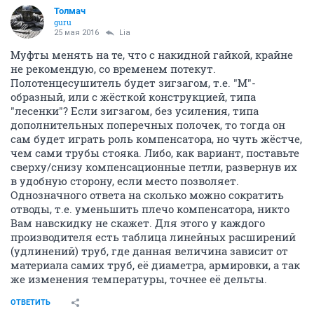
Толмач
guru
25 мая 2016
Lia
Муфты менять на те, что с накидной гайкой, крайне
не рекомендую, со временем потекут.
Полотенцесушитель будет зигзагом, т.е. "М"-
образный, или с жёсткой конструкцией, типа
"лесенки"? Если зигзагом, без усиления, типа
дополнительных поперечных полочек, то тогда он
сам будет играть роль компенсатора, но чуть жёстче,
чем сами трубы стояка. Либо, как вариант, поставьте
сверху/снизу компенсационные петли, развернув их
в удобную сторону, если место позволяет.
Однозначного ответа на сколько можно сократить
отводы, т.е. уменьшить плечо компенсатора, никто
Вам навскидку не скажет. Для этого у каждого
производителя есть таблица линейных расширений
(удлинений) труб, где данная величина зависит от
материала самих труб, её диаметра, армировки, а так
же изменения температуры, точнее её дельты.
ОТВЕТИТЬ