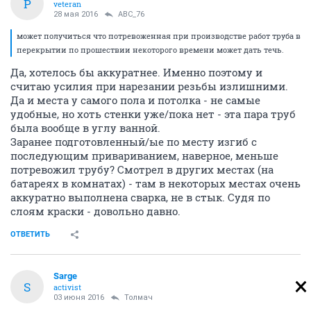
P
veteran
28 мая 2016
ABC_76
может получиться что потревоженная при производстве работ труба в
перекрытии по прошествии некоторого времени может дать течь.
Да, хотелось бы аккуратнее. Именно поэтому и
считаю усилия при нарезании резьбы излишними.
Да и места у самого пола и потолка - не самые
удобные, но хоть стенки уже/пока нет - эта пара труб
была вообще в углу ванной.
Заранее подготовленный/ые по месту изгиб с
последующим привариванием, наверное, меньше
потревожил трубу? Смотрел в других местах (на
батареях в комнатах) - там в некоторых местах очень
аккуратно выполнена сварка, не в стык. Судя по
слоям краски - довольно давно.
ОТВЕТИТЬ
Sarge
S
activist
03 июня 2016
Толмач