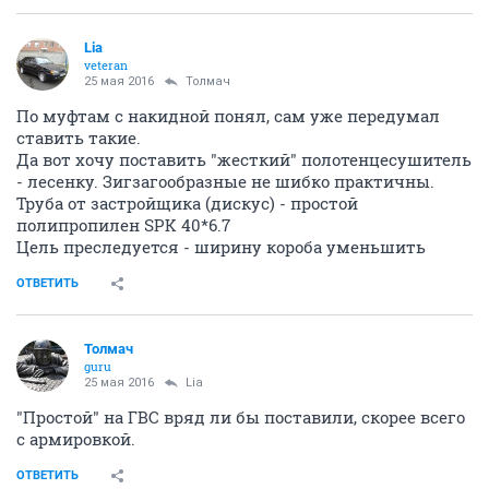
Lia
veteran
25 мая 2016
Толмач
По муфтам с накидной понял, сам уже передумал
ставить такие.
Да вот хочу поставить "жесткий" полотенцесушитель
- лесенку. Зигзагообразные не шибко практичны.
Труба от застройщика (дискус) - простой
полипропилен SPK 40*6.7
Цель преследуется - ширину короба уменьшить
ОТВЕТИТЬ
Толмач
guru
25 мая 2016
Lia
"Простой" на ГВС вряд ли бы поставили, скорее всего
с армировкой.
ОТВЕТИТЬ