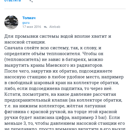
ОТВЕТИТЬ
Толмач
guru
17 мая 2016
Alebab
Для промывки системы водой вполне хватит и
насосной станции.
Сначала слейте всю систему, так, к слову, и
определите объём теплоносителя. Чтобы он
(теплоноситель) не завис в батареях, можно
выкрутить краны Маевского из радиаторов.
После чего, закрутив их обратно, подсоединяете
насосную станцию в любое удобное место, например
в свободный шаровый кран на коллекторе обратки,
либо, если подсоединена подпитка, то через неё.
Кстати, посмотрите, на какое давление рассчитан
предохранительный клапан (на коллекторе обратки,
т.е. на нижнем коллекторе, жёлтая латунная
фиговина с красной ручкой, на торце этой красной
ручки будет написана цифра, например 3 bar). Если
меньше 3, то, чтобы давлением насосной станции его
не передавило, просто временно вкрутите в его выход