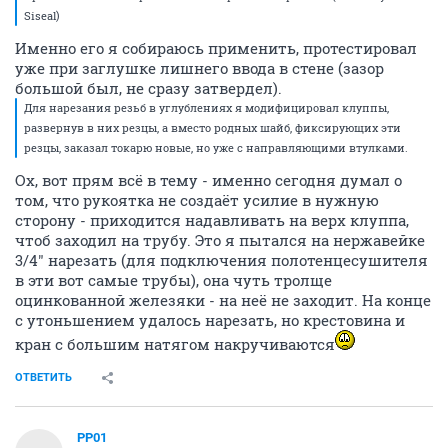
Siseal)
Именно его я собираюсь применить, протестировал
уже при заглушке лишнего ввода в стене (зазор
большой был, не сразу затвердел).
Для нарезания резьб в углублениях я модифицировал клуппы,
развернув в них резцы, а вместо родных шайб, фиксирующих эти
резцы, заказал токарю новые, но уже с направляющими втулками.
Ох, вот прям всё в тему - именно сегодня думал о
том, что рукоятка не создаёт усилие в нужную
сторону - приходится надавливать на верх клуппа,
чтоб заходил на трубу. Это я пытался на нержавейке
3/4" нарезать (для подключения полотенцесушителя
в эти вот самые трубы), она чуть тролще
оцинкованной железяки - на неё не заходит. На конце
с утоньшением удалось нарезать, но крестовина и
кран с большим натягом накручиваются
ОТВЕТИТЬ
PP01