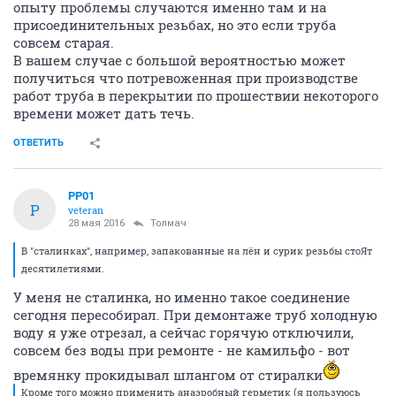
опыту проблемы случаются именно там и на
присоединительных резьбах, но это если труба
совсем старая.
В вашем случае с большой вероятностью может
получиться что потревоженная при производстве
работ труба в перекрытии по прошествии некоторого
времени может дать течь.
ОТВЕТИТЬ
PP01
P
veteran
28 мая 2016
Толмач
В "сталинках", например, запакованные на лён и сурик резьбы стоЯт
десятилетиями.
У меня не сталинка, но именно такое соединение
сегодня пересобирал. При демонтаже труб холодную
воду я уже отрезал, а сейчас горячую отключили,
совсем без воды при ремонте - не камильфо - вот
времянку прокидывал шлангом от стиралки
Кроме того можно применить анаэробный герметик (я пользуюсь