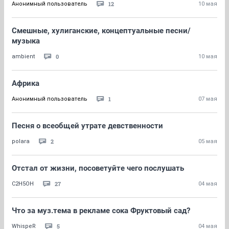
12
Анонимный пользователь
10 мая
Смешные, хулиганские, концептуальные песни/
музыка
0
ambient
10 мая
Африка
1
Анонимный пользователь
07 мая
Песня о всеобщей утрате девственности
2
polara
05 мая
Отстал от жизни, посоветуйте чего послушать
27
C2H5OH
04 мая
Что за муз.тема в рекламе сока Фруктовый сад?
5
WhispeR
04 мая