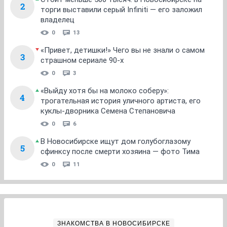
2
торги выставили серый Infiniti — его заложил
владелец
0
13
«Привет, детишки!» Чего вы не знали о самом
3
страшном сериале 90-х
0
3
«Выйду хотя бы на молоко соберу»:
4
трогательная история уличного артиста, его
куклы-дворника Семена Степановича
0
6
В Новосибирске ищут дом голубоглазому
5
сфинксу после смерти хозяина — фото Тима
0
11
ЗНАКОМСТВА В НОВОСИБИРСКЕ