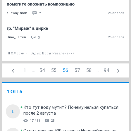
помогите опознать композицию
7
subway_man
25 апреля
гр. "Мираж" в цирке
3
Dino_Barren
25 апреля
НГС.Форум
Отдых Досуг Развлечения
1
...
54
55
56
57
58
...
94
ТОП 5
Кто тут воду мутит? Почему нельзя купаться
1
после 2 августа
17 411
28
Стоит меньше 500 тысяч: в Новосибирске на