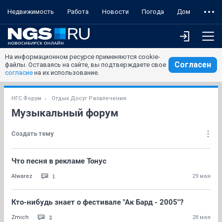
Недвижимость
Работа
Новости
Погода
Дом
На информационном ресурсе применяются cookie-
Согласен
файлы. Оставаясь на сайте, вы подтверждаете свое
согласие
на их использование.
НГС.Форум
Отдых Досуг Развлечения
Музыкальный форум
Создать тему
Что песня в рекламе Тонус
1
Alwarez
29 мая
Кто-нибудь знает о фестивале "Ак Бард - 2005"?
2
Zmich
28 мая