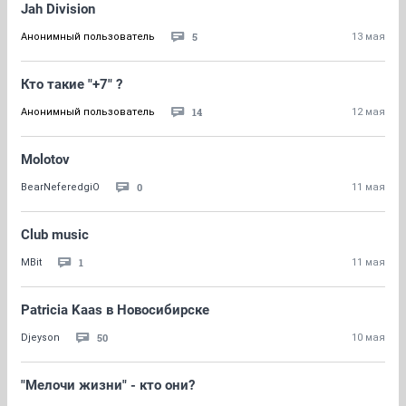
Jah Division
5
Анонимный пользователь
13 мая
Кто такие "+7" ?
14
Анонимный пользователь
12 мая
Molotov
0
BearNeferedgiO
11 мая
Club music
1
MBit
11 мая
Patricia Kaas в Новосибирске
50
Djeyson
10 мая
"Мелочи жизни" - кто они?