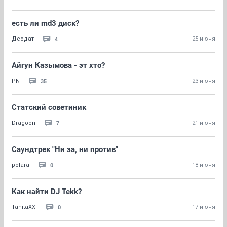
есть ли md3 диск?
4
Деодат
25 июня
Айгун Казымова - эт хто?
35
PN
23 июня
Статский советиник
7
Dragoon
21 июня
Саундтрек "Ни за, ни против"
0
polara
18 июня
Как найти DJ Tekk?
0
TanitaXXI
17 июня