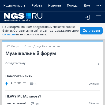
Недвижимость
Работа
Новости
Погода
Дом
На информационном ресурсе применяются cookie-
Согласен
файлы. Оставаясь на сайте, вы подтверждаете свое
согласие
на их использование.
НГС.Форум
Отдых Досуг Развлечения
Музыкальный форум
Создать тему
Помогите найти
AHTuXPuCT
1
29 июня
HEAVY METAL мертв?
15
типасерьезный
29 июня