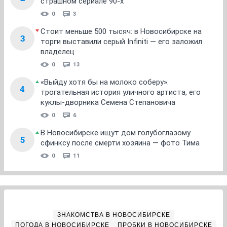
страшном сериале 90-х
0
3
Стоит меньше 500 тысяч: в Новосибирске на
3
торги выставили серый Infiniti — его заложил
владелец
0
13
«Выйду хотя бы на молоко соберу»:
4
трогательная история уличного артиста, его
куклы-дворника Семена Степановича
0
6
В Новосибирске ищут дом голубоглазому
5
сфинксу после смерти хозяина — фото Тима
0
11
ЗНАКОМСТВА В НОВОСИБИРСКЕ
ПОГОДА В НОВОСИБИРСКЕ
ПРОБКИ В НОВОСИБИРСКЕ