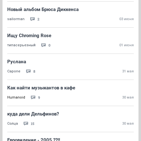
Новый альбом Брюса Диккенса
2
sailorman
03 июня
Ищу Chroming Rose
0
типасерьезный
01 июня
Руслана
8
Capone
31 мая
Как найти музыкантов в кафе
9
Humanoid
30 мая
куда дели Дельфинов?
15
Солца
30 мая
Евровидение - 2005 ??!!