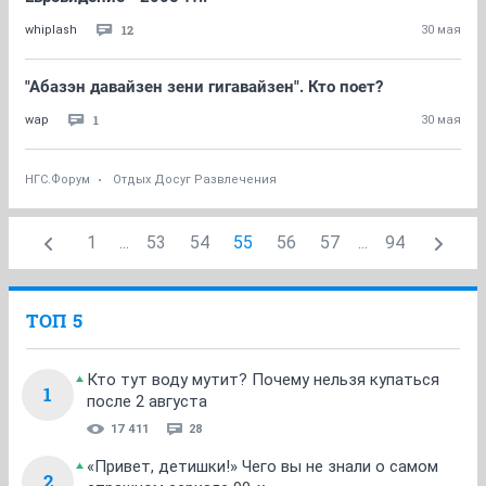
12
whiplash
30 мая
"Абазэн давайзен зени гигавайзен". Кто поет?
1
wap
30 мая
НГС.Форум
Отдых Досуг Развлечения
1
...
53
54
55
56
57
...
94
ТОП 5
Кто тут воду мутит? Почему нельзя купаться
1
после 2 августа
17 411
28
«Привет, детишки!» Чего вы не знали о самом
2