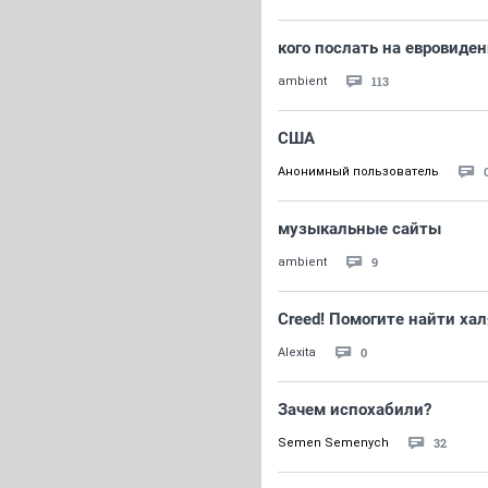
кого послать на евровиде
113
ambient
США
Анонимный пользователь
музыкальные сайты
9
ambient
Creed! Помогите найти ха
0
Alexita
Зачем испохабили?
32
Semen Semenych