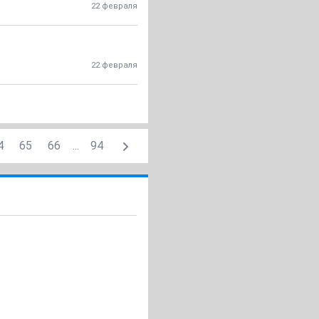
22 февраля
22 февраля
4
65
66
...
94