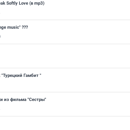
k Softly Love (в mp3)
1
nge music" ???
4
 "Турецкий Гамбит "
и из фильма "Сестры"
1