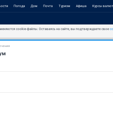
вости
Погода
Дом
Почта
Туризм
Афиша
Курсы валю
меняются cookie-файлы. Оставаясь на сайте, вы подтверждаете свое
с
ечения
ум