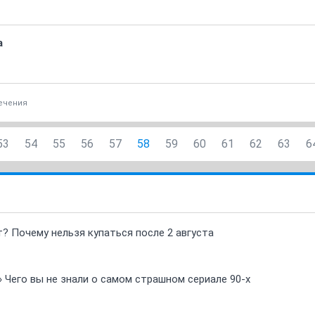
а
ечения
53
54
55
56
57
58
59
60
61
62
63
6
т? Почему нельзя купаться после 2 августа
» Чего вы не знали о самом страшном сериале 90-х