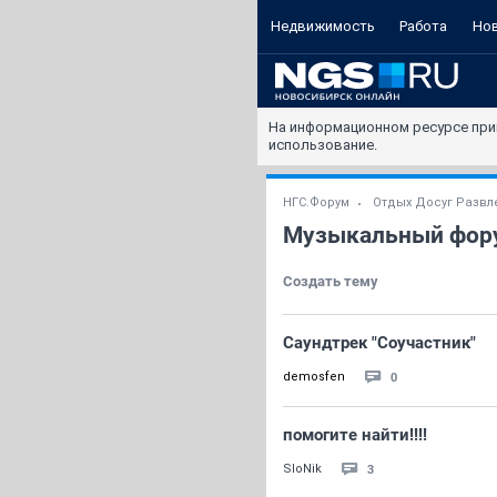
Недвижимость
Работа
Но
На информационном ресурсе при
использование.
НГС.Форум
Отдых Досуг Развл
Музыкальный фор
Создать тему
Саундтрек "Соучастник"
0
demosfen
помогите найти!!!!
3
SloNik