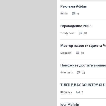
Реклама Adidas
0
BelKa
Евровидение 2005
53
Teddy-Bear
Мастер-класс гитариста Ч
18
Марыся
Поможите достать винило
14
drivebaby
TURTLE BAY COUNTRY CLUB
6
ККошкин
Igor Malinin