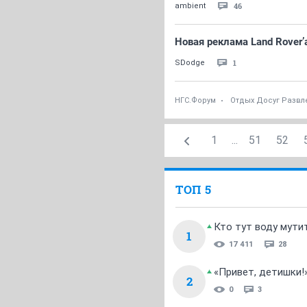
46
ambient
Новая реклама Land Rover’
1
SDodge
НГС.Форум
Отдых Досуг Развл
1
...
51
52
ТОП 5
Кто тут воду мути
1
17 411
28
«Привет, детишки!
2
0
3