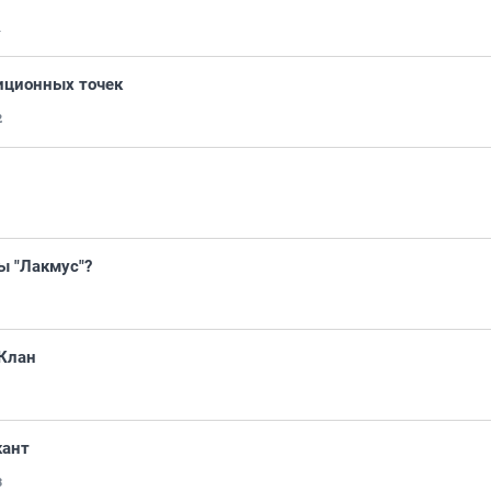
1
иционных точек
2
ы "Лакмус"?
 Клан
кант
3