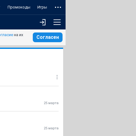
т
Промокоды
Игры
огласие
на их
Согласен
25 марта
25 марта