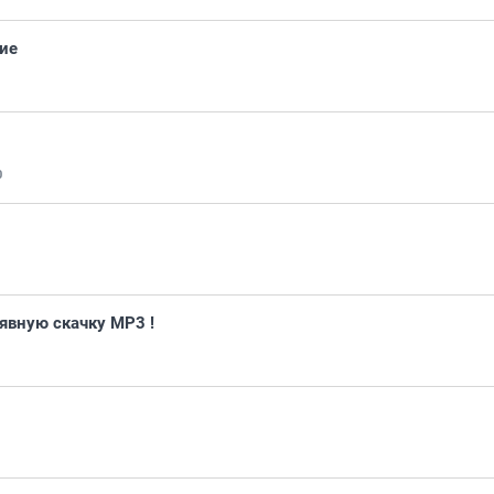
ние
0
лявную скачку MP3 !