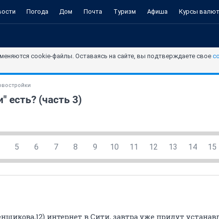
вости
Погода
Дом
Почта
Туризм
Афиша
Курсы валю
меняются cookie-файлы. Оставаясь на сайте, вы подтверждаете свое
с
овостройки
 есть? (часть 3)
5
6
7
8
9
10
11
12
13
14
15
нщикова,12) интернет в Сити, завтра уже придут устанав