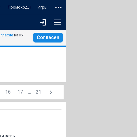
т
Промокоды
Игры
огласие
на их
Согласен
16
17
...
21
ливать