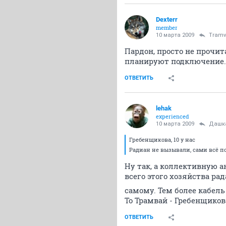
Dexterr
member
10 марта 2009
Tramv
Пардон, просто не прочит
планируют подключение. 
ОТВЕТИТЬ
lehak
experienced
10 марта 2009
Дашк
Гребенщикова, 10 у нас
Радиан не вызывали, сами всё по
Ну так, а коллективную а
всего этого хозяйства ра
самому. Тем более кабель
То Трамвай - Гребенщикова,
ОТВЕТИТЬ