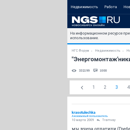
Недвижимость
Работа
Но
На информационном ресурсе при
использование.
НГС.Форум
Недвижимость
Н
"Энергомонтаж'ники"
332199
1000
1
2
3
4
krasotulechka
Анонимный пользователь
10 марта 2009
Tramvay
мы вчера оплатили (Гребе