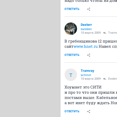
надо только чтобы на дом
ОТВЕТИТЬ
Dexterr
member
10 марта 2009
Tramv
В гребенщикова 12 пришел
сайт
www.hnet.ru
Навел сп
ОТВЕТИТЬ
Tramvay
T
activist
10 марта 2009
Dexter
Хоумнет это СИТИ
и про то что они пришли
постами выше. Кабельное
а вот инет буду ждать Н
ОТВЕТИТЬ