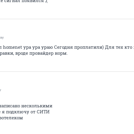
е сигнал появился ;(
ay
 homenet ура ура ураю Сегодня проплатили) Для тех кто 
равки, вроде провайдер норм.
r
 написано несколькими
 я подключу от СИТИ
овотелеком