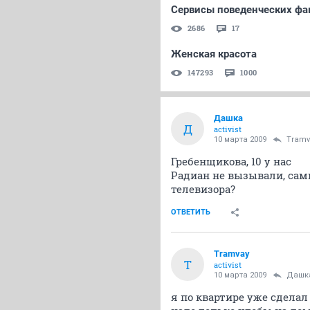
Сервисы поведенческих фа
2686
17
Женская красота
147293
1000
Дашка
Д
activist
10 марта 2009
Tramv
Гребенщикова, 10 у нас
Радиан не вызывали, сами
телевизора?
ОТВЕТИТЬ
Tramvay
T
activist
10 марта 2009
Дашк
я по квартире уже сделал