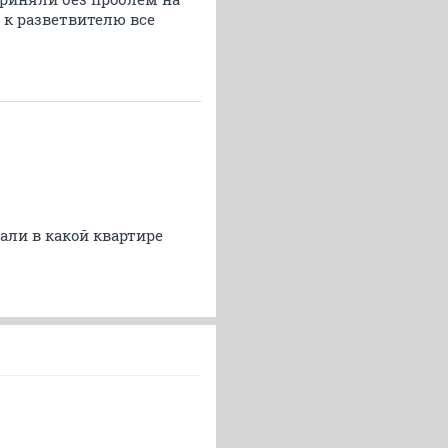
 к разветвителю все
али в какой квартире