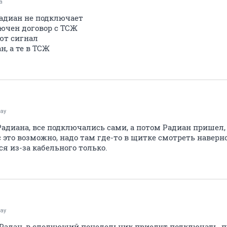
а
Радиан не подключает
лючен договор с ТСЖ
ют сигнал
н, а те в ТСЖ
ay
 Радиана, все подключались сами, а потом Радиан пришел
с это возможно, надо там где-то в щитке смотреть наверно
я из-за кабельного только.
ay
в Радан, в следующий понедельник приедут подключать, 