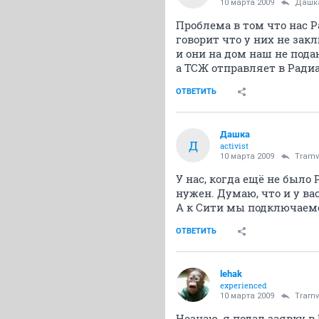
10 марта 2009
Дашк
Проблема в том что нас 
говорит что у них не зак
и они на дом наш не пода
а ТСЖ отправляет в Радиа
ОТВЕТИТЬ
Дашка
Д
activist
10 марта 2009
Tramv
У нас, когда ещё не было
нужен. Думаю, что и у ва
А к Сити мы подключаемс
ОТВЕТИТЬ
lehak
experienced
10 марта 2009
Tramv
Незнаю, я подал заявку 