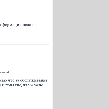
 информации пока не
визора?
имаю что за обслуживание
о и понятно, что можно