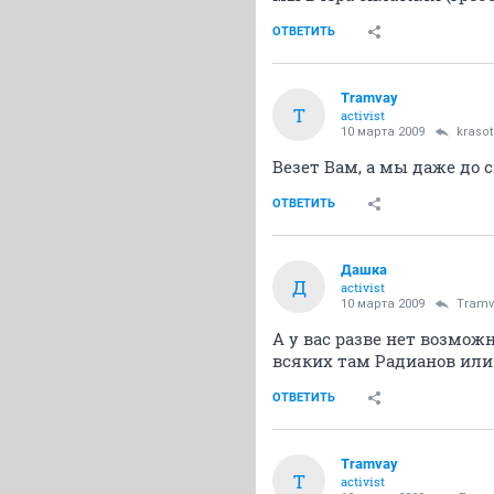
ОТВЕТИТЬ
Tramvay
T
activist
10 марта 2009
kraso
Везет Вам, а мы даже до 
ОТВЕТИТЬ
Дашка
Д
activist
10 марта 2009
Tramv
А у вас разве нет возмо
всяких там Радианов или
ОТВЕТИТЬ
Tramvay
T
activist