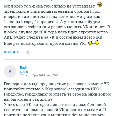
если кого то уж она так сильно не устраивает
,предложите типа испытательный срок на 1 год.
впереди зима потом весна вот и посмотрим как
"зеленый город" справится. А уж потом и будем
устраивать собрания и решать менять УК или нет. В
любом случае до 2016 года пока идет строительство
АКД будет следить за УК и состоянием всего ЖК.
Еше раз повоторюсь ,я против смены УК.
ОТВЕТИТЬ
Radii
R
junior
10 сентября 2014
EDV
Господа и дамы,в продолжение разговора о смене УК
почитайте статью о "Кедровом" сегодня на НГС "
Город-лес, город-парк" и ответь те себе на один вопрос
вы бы хотели так жить?
У них своя УК ,которая делает все и даже больше.А
воспитать и помочь нашей УК должны мы сами. И
поверьте не такие уж мы платим большие деньги.