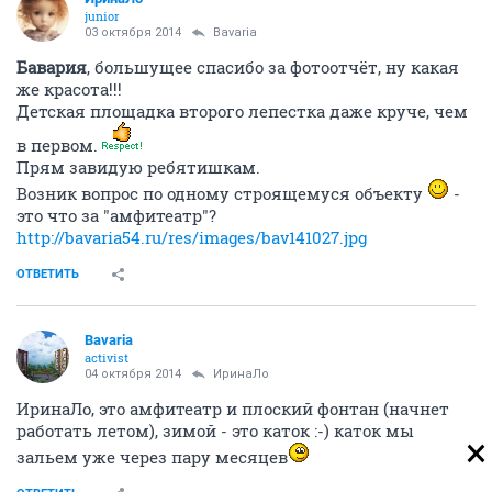
junior
03 октября 2014
Bavaria
Бавария
, большущее спасибо за фотоотчёт, ну какая
же красота!!!
Детская площадка второго лепестка даже круче, чем
в первом.
Прям завидую ребятишкам.
Возник вопрос по одному строящемуся объекту
-
это что за "амфитеатр"?
http://bavaria54.ru/res/images/bav141027.jpg
ОТВЕТИТЬ
Bavaria
activist
04 октября 2014
ИринаЛо
ИринаЛо, это амфитеатр и плоский фонтан (начнет
работать летом), зимой - это каток :-) каток мы
зальем уже через пару месяцев