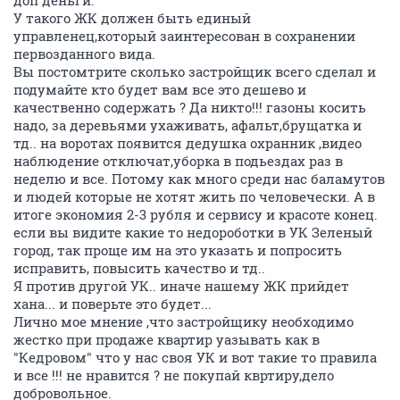
доп деньги.
У такого ЖК должен быть единый
управленец,который заинтересован в сохранении
первозданного вида.
Вы постомтрите сколько застройщик всего сделал и
подумайте кто будет вам все это дешево и
качественно содержать ? Да никто!!! газоны косить
надо, за деревьями ухаживать, афальт,брущатка и
тд.. на воротах появится дедушка охранник ,видео
наблюдение отключат,уборка в подьездах раз в
неделю и все. Потому как много среди нас баламутов
и людей которые не хотят жить по человечески. А в
итоге экономия 2-3 рубля и сервису и красоте конец.
если вы видите какие то недороботки в УК Зеленый
город, так проще им на это указать и попросить
исправить, повысить качество и тд..
Я против другой УК.. иначе нашему ЖК прийдет
хана... и поверьте это будет...
Лично мое мнение ,что застройщику необходимо
жестко при продаже квартир уазывать как в
"Кедровом" что у нас своя УК и вот такие то правила
и все !!! не нравится ? не покупай квртиру,дело
добровольное.