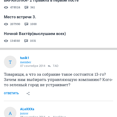
БАРАХОЛКА- 2 Правила в первом посте
478524
341
Место встречи 3.
207990
1000
Ночной Вахтёр(выслушаем всех)
134560
1031
tusik1
T
member
07 сентября 2014
TAD
Товарищи, а что за собрание такое состоится 13-го?
Зачем нам выбирать управляющую компанию? Кого-
то зеленый город не устраивает?
ОТВЕТИТЬ
ALeXXXa
A
junior