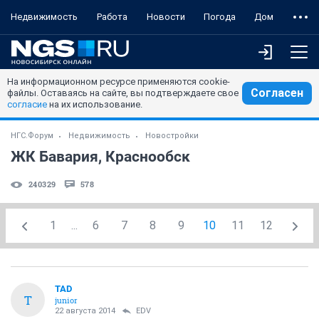
Недвижимость
Работа
Новости
Погода
Дом
На информационном ресурсе применяются cookie-
Согласен
файлы. Оставаясь на сайте, вы подтверждаете свое
согласие
на их использование.
НГС.Форум
Недвижимость
Новостройки
ЖК Бавария, Краснообск
240329
578
1
...
6
7
8
9
10
11
12
TAD
T
junior
22 августа 2014
EDV