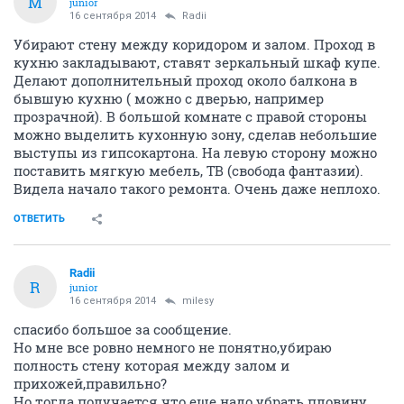
M
junior
16 сентября 2014
Radii
Убирают стену между коридором и залом. Проход в
кухню закладывают, ставят зеркальный шкаф купе.
Делают дополнительный проход около балкона в
бывшую кухню ( можно с дверью, например
прозрачной). В большой комнате с правой стороны
можно выделить кухонную зону, сделав небольшие
выступы из гипсокартона. На левую сторону можно
поставить мягкую мебель, ТВ (свобода фантазии).
Видела начало такого ремонта. Очень даже неплохо.
ОТВЕТИТЬ
Radii
R
junior
16 сентября 2014
milesy
спасибо большое за сообщение.
Но мне все ровно немного не понятно,убираю
полность стену которая между залом и
прихожей,правильно?
Но тогда получается что еше надо убрать пловину