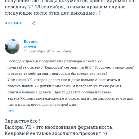
получения акта ввода документов, ориентируемся на
передачу 27-28 сентября, в самом крайнем случае -
следующие после этих дат выходные :-)
ОТВЕТИТЬ
Bavaria
activist
11 сентября 2014
Radii
Господа и дамы,в продолжение разговора о смене УК
почитайте статью о "Кедровом" сегодня на НГС " Город-лес, город-парк"
и ответь те себе на один вопрос вы бы хотели так жить?
У них своя УК ,которая делает все и даже больше.А воспитать и
помочь нашей УК должны мы сами. И поверьте не такие уж мы
платим большие деньги. Просто давайте сообща нарежем
задачь,УК,подсткажем,поможем и сохраним и приумножим то что для
нас и наших деток сделал застройщик
нгс
Здравствуйте !
Выборы УК - это необходимая формальность,
Кедровый ее также абсолютно проходит :-)