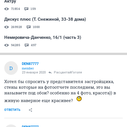
Актру
71854
159
Дискус плюс (Т. Снежиной, 33-38 дома)
269928
1000
Немировича-Данченко, 16/1 (часть 3)
94285
497
DEN87777
D
member
23 января 2020
РасцветайГоголя
Хотел бы спросить у представителя застройщика,
стены которые на фотоотчете последнем, это вы
называете под обои? особенно на 4 фото, красота)) в
живую наверное еще красивее?
ОТВЕТИТЬ
DEN87777