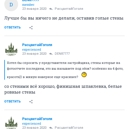
D
member
23 января 2020
РасцветайГоголя
Лучше бы вы ничего не делали, оставив голые стены
ОТВЕТИТЬ
РасцветайГоголя
experienced
23 января 2020
DEN87777
Хотел бы спросить у представителя застройщика, стены которые на
фотоотчете последнем, это вы называете под обои? особенно на 4 фото,
красота)) в живую наверное еще красивее?
со стенами всё хорошо, финишная шпаклевка, белые
ровные стены
ОТВЕТИТЬ
РасцветайГоголя
experienced
23 января 2020
РасцветайГоголя