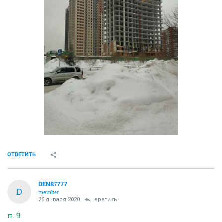
ОТВЕТИТЬ
DEN87777
D
member
25 января 2020
еретикъ
п. 9