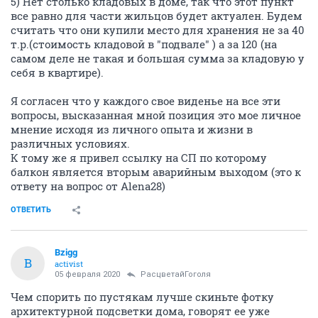
5) Нет столько кладовых в доме, так что этот пункт
все равно для части жильцов будет актуален. Будем
считать что они купили место для хранения не за 40
т.р.(стоимость кладовой в "подвале" ) а за 120 (на
самом деле не такая и большая сумма за кладовую у
себя в квартире).
Я согласен что у каждого свое виденье на все эти
вопросы, высказанная мной позиция это мое личное
мнение исходя из личного опыта и жизни в
различных условиях.
К тому же я привел ссылку на СП по которому
балкон является вторым аварийным выходом (это к
ответу на вопрос от Alena28)
ОТВЕТИТЬ
Bzigg
B
activist
05 февраля 2020
РасцветайГоголя
Чем спорить по пустякам лучше скиньте фотку
архитектурной подсветки дома, говорят ее уже