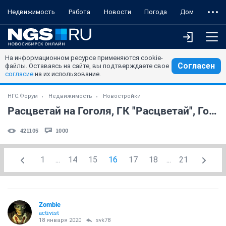
Недвижимость
Работа
Новости
Погода
Дом
На информационном ресурсе применяются cookie-
Согласен
файлы. Оставаясь на сайте, вы подтверждаете свое
согласие
на их использование.
НГС.Форум
Недвижимость
Новостройки
Расцветай на Гоголя, ГК "Расцветай", Гоголя 211
421105
1000
1
...
14
15
16
17
18
...
21
Zombie
activist
18 января 2020
svk78