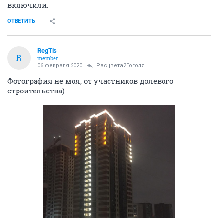
включили.
ОТВЕТИТЬ
RegTis
R
member
06 февраля 2020
РасцветайГоголя
Фотография не моя, от участников долевого
строительства)