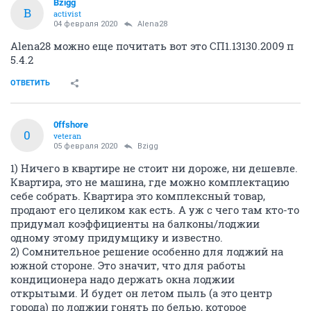
Bzigg
B
activist
04 февраля 2020
Alena28
Alena28 можно еще почитать вот это СП1.13130.2009 п
5.4.2
ОТВЕТИТЬ
0ffshore
0
veteran
05 февраля 2020
Bzigg
1) Ничего в квартире не стоит ни дороже, ни дешевле.
Квартира, это не машина, где можно комплектацию
себе собрать. Квартира это комплексный товар,
продают его целиком как есть. А уж с чего там кто-то
придумал коэффициенты на балконы/лоджии
одному этому придумщику и известно.
2) Сомнительное решение особенно для лоджий на
южной стороне. Это значит, что для работы
кондиционера надо держать окна лоджии
открытыми. И будет он летом пыль (а это центр
города) по лоджии гонять по белью, которое