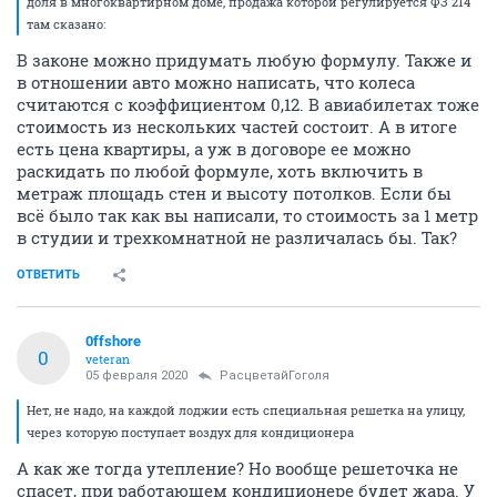
доля в многоквартирном доме, продажа которой регулируется ФЗ 214
там сказано:
В законе можно придумать любую формулу. Также и
в отношении авто можно написать, что колеса
считаются с коэффициентом 0,12. В авиабилетах тоже
стоимость из нескольких частей состоит. А в итоге
есть цена квартиры, а уж в договоре ее можно
раскидать по любой формуле, хоть включить в
метраж площадь стен и высоту потолков. Если бы
всё было так как вы написали, то стоимость за 1 метр
в студии и трехкомнатной не различалась бы. Так?
ОТВЕТИТЬ
0ffshore
0
veteran
05 февраля 2020
РасцветайГоголя
Нет, не надо, на каждой лоджии есть специальная решетка на улицу,
через которую поступает воздух для кондиционера
А как же тогда утепление? Но вообще решеточка не
спасет, при работающем кондиционере будет жара. У