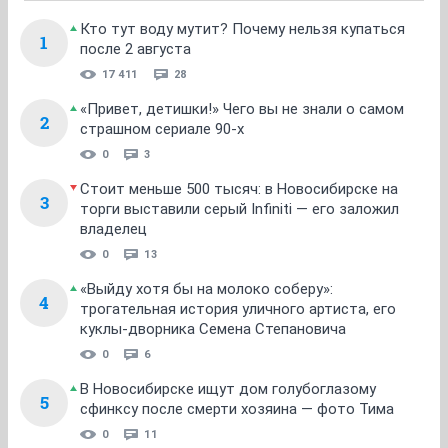
Кто тут воду мутит? Почему нельзя купаться
1
после 2 августа
17 411
28
«Привет, детишки!» Чего вы не знали о самом
2
страшном сериале 90-х
0
3
Стоит меньше 500 тысяч: в Новосибирске на
3
торги выставили серый Infiniti — его заложил
владелец
0
13
«Выйду хотя бы на молоко соберу»:
4
трогательная история уличного артиста, его
куклы-дворника Семена Степановича
0
6
В Новосибирске ищут дом голубоглазому
5
сфинксу после смерти хозяина — фото Тима
0
11