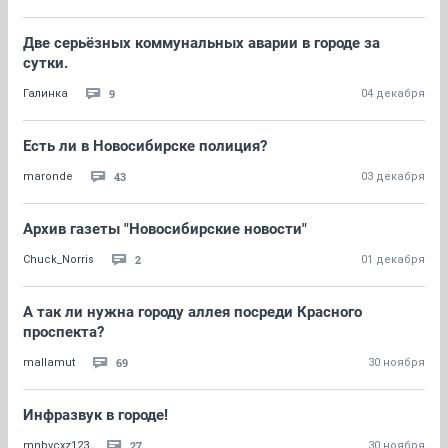
Две серьёзных коммунальных аварии в городе за
сутки.
9
Галинка
04 декабря
Есть ли в Новосибирске полиция?
43
maronde
03 декабря
Архив газеты "Новосибирские новости"
2
Chuck_Norris
01 декабря
А так ли нужна городу аллея посреди Красного
проспекта?
69
mallamut
30 ноября
Инфразвук в городе!
27
mnbvcxz123
30 ноября