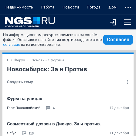
Недвижимость
Работа
Новости
Погода
Дом
На информационном ресурсе применяются cookie-
Согласен
файлы. Оставаясь на сайте, вы подтверждаете свое
согласие
на их использование.
НГС.Форум
Основные форумы
Новосибирск: За и Против
Создать тему
Фуры на улицах
4
ГрафПозволяйский
17 декабря
Совместный дозвон в Дискус. За и против.
115
Sofya
11 декабря