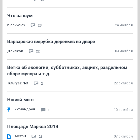
Что за шум
23
blackvalex
24 ноября
Варварская вырубка деревьев во дворе
22
Донской
03 ноября
Ветка об экологии, субботниках, акциях, раздельном
сборе мусора и т.д.
2
TutGryaziNet
22 октября
Новый мост
ихтиандров
1
10 октября
Площадь Маркса 2014
Alexbu
21
07 октября