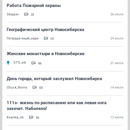
Работа Пожарной охраны
18
Skipper
26 июля
Географический центр Новосибирска
19
Петрушечный_нарк
24 июля
Женские монастыри в Новосибирске
STS_sib
46
21 июля
День города, который заслужил Новосибирск
50
Chuck_Norris
14 июля
111э- жизнь по расписанию или как левая нога
захочет. Наболело!
36
Ksanka_ob
12 июля