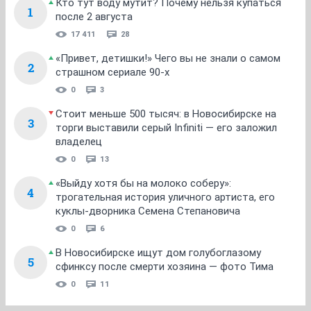
Кто тут воду мутит? Почему нельзя купаться
1
после 2 августа
17 411
28
«Привет, детишки!» Чего вы не знали о самом
2
страшном сериале 90-х
0
3
Стоит меньше 500 тысяч: в Новосибирске на
3
торги выставили серый Infiniti — его заложил
владелец
0
13
«Выйду хотя бы на молоко соберу»:
4
трогательная история уличного артиста, его
куклы-дворника Семена Степановича
0
6
В Новосибирске ищут дом голубоглазому
5
сфинксу после смерти хозяина — фото Тима
0
11