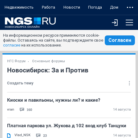
Недвижимость
Работа
Новости
Погода
Дом
На информационном ресурсе применяются cookie-
Согласен
файлы. Оставаясь на сайте, вы подтверждаете свое
согласие
на их использование.
НГС.Форум
Основные форумы
Новосибирск: За и Против
Создать тему
Киоски и павильоны, нужны ли? и какие?
160
vran
14 августа
Платная паркова ул. Жукова д 102 вход клуб Танцуки
Vlad_NSK
23
14 августа