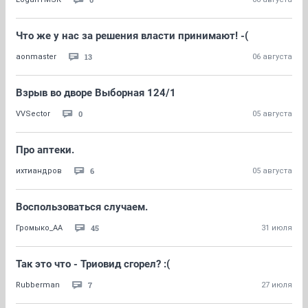
Что же у нас за решения власти принимают! -(
13
aonmaster
06 августа
Взрыв во дворе Выборная 124/1
0
VVSector
05 августа
Про аптеки.
6
ихтиандров
05 августа
Воспользоваться случаем.
45
Громыко_АА
31 июля
Так это что - Триовид сгорел? :(
7
Rubberman
27 июля