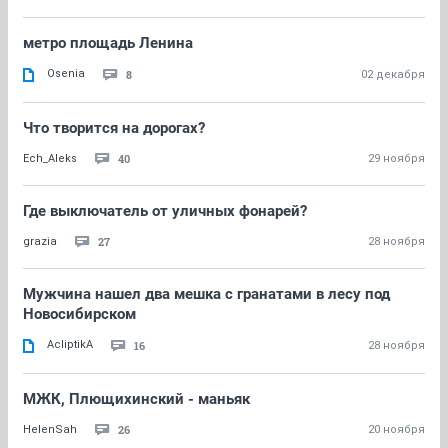
метро площадь Ленина
Osenia
8
02 декабря
Что творится на дорогах?
40
Ech_Aleks
29 ноября
Где выключатель от уличных фонарей?
27
grazia
28 ноября
Мужчина нашел два мешка с гранатами в лесу под
Новосибирском
AcliptikA
16
28 ноября
МЖК, Плющихинский - маньяк
26
HelenSah
20 ноября