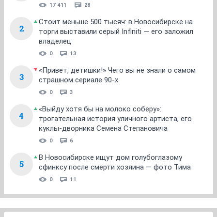
17 411
28
Стоит меньше 500 тысяч: в Новосибирске на
2
торги выставили серый Infiniti — его заложил
владелец
0
13
«Привет, детишки!» Чего вы не знали о самом
3
страшном сериале 90-х
0
3
«Выйду хотя бы на молоко соберу»:
4
трогательная история уличного артиста, его
куклы-дворника Семена Степановича
0
6
В Новосибирске ищут дом голубоглазому
5
сфинксу после смерти хозяина — фото Тима
0
11