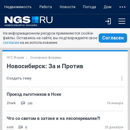
Недвижимость
Работа
Новости
Погода
Дом
На информационном ресурсе применяются cookie-
Согласен
файлы. Оставаясь на сайте, вы подтверждаете свое
согласие
на их использование.
НГС.Форум
Основные форумы
Новосибирск: За и Против
Создать тему
Проезд льготников в Нске
145
Zhark
16 января
Что со светом в затоне и на лесоперевалке?!
0
sold
25 декабря