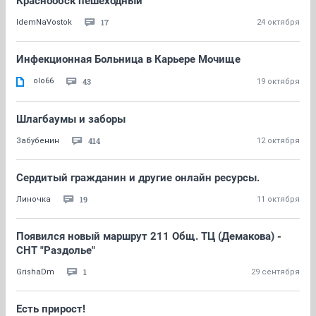
Краснообск пешеходный
17
IdemNaVostok
24 октября
Инфекционная Больница в Карьере Мочище
оlo66
43
19 октября
Шлагбаумы и заборы
414
Забубенин
12 октября
Сердитый гражданин и другие онлайн ресурсы.
19
Линочка
11 октября
Появился новый маршрут 211 Общ. ТЦ (Демакова) -
СНТ "Раздолье"
1
GrishaDm
29 сентября
Есть прирост!