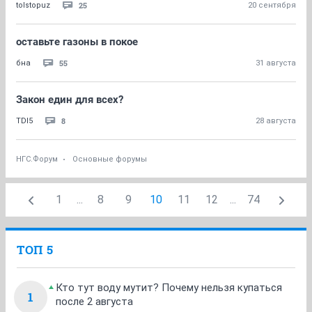
25
tolstopuz
20 сентября
оставьте газоны в покое
55
бна
31 августа
Закон един для всех?
8
TDI5
28 августа
НГС.Форум
Основные форумы
1
...
8
9
10
11
12
...
74
ТОП 5
Кто тут воду мутит? Почему нельзя купаться
1
после 2 августа