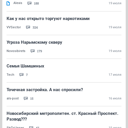
Alexis
188
19 июля
Как у нас открыто торгуют наркотиками
324
VVSector
19 июля
Угроза Нарымскому скверу
179
Novosibirets
19 июля
Семья Шамшиных
7
Tech
17 июля
Точечная застройка. А нас спросили?
15
als-post
16 июля
Новосибирский метрополитен. ст. Красный Проспект.
Развод???
47
StrToUpper
15 июля