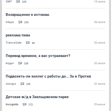
159
GMT
10 июля
Возвращение к истокам.
159
Intejer
06 июля
реклама пива
44
TranceGate
05 июля
Перевод времени, а вас устраивает?
158
kryger
02 июля
Подвозить-ли коллег с работы до... За и Против
155
olongro
01 июля
Детская ж/д в Заельцовском парке
172
Incognito
29 июня