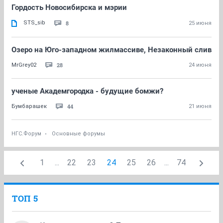
Гордость Новосибирска и мэрии
STS_sib
8
25 июня
Озеро на Юго-западном жилмассиве, Незаконный слив
28
MrGrey02
24 июня
ученые Академгородка - будущие бомжи?
44
Бумбарашек
21 июня
НГС.Форум
Основные форумы
1
...
22
23
24
25
26
...
74
ТОП 5