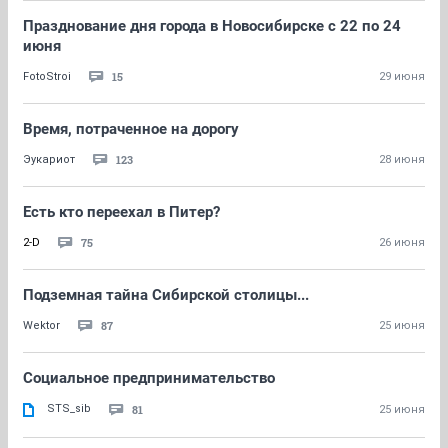
Празднование дня города в Новосибирске с 22 по 24
июня
15
FotoStroi
29 июня
Время, потраченное на дорогу
123
Эукариот
28 июня
Есть кто переехал в Питер?
75
2-D
26 июня
Подземная тайна Сибирской столицы...
87
Wektor
25 июня
Социальное предпринимательство
STS_sib
81
25 июня