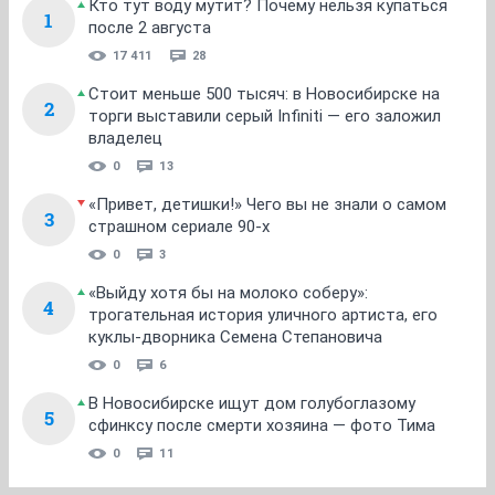
Кто тут воду мутит? Почему нельзя купаться
1
после 2 августа
17 411
28
Стоит меньше 500 тысяч: в Новосибирске на
2
торги выставили серый Infiniti — его заложил
владелец
0
13
«Привет, детишки!» Чего вы не знали о самом
3
страшном сериале 90-х
0
3
«Выйду хотя бы на молоко соберу»:
4
трогательная история уличного артиста, его
куклы-дворника Семена Степановича
0
6
В Новосибирске ищут дом голубоглазому
5
сфинксу после смерти хозяина — фото Тима
0
11