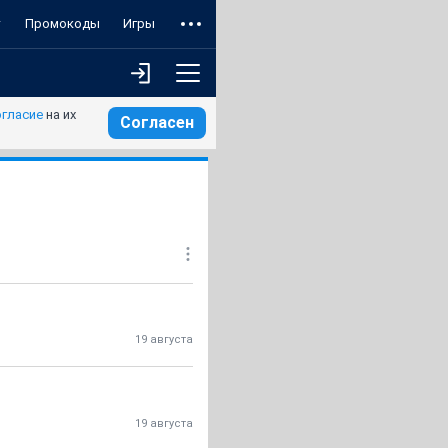
т
Промокоды
Игры
огласие
на их
Согласен
19 августа
19 августа