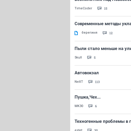
15
TimeCoder
Современные методы уклад
берегиня
12
Пыли стало меньше на ул
5
5kull
Автовокзал
113
NeXT
Пушка,Чех...
6
MK30
Техногенные проблемы в г
30
estet