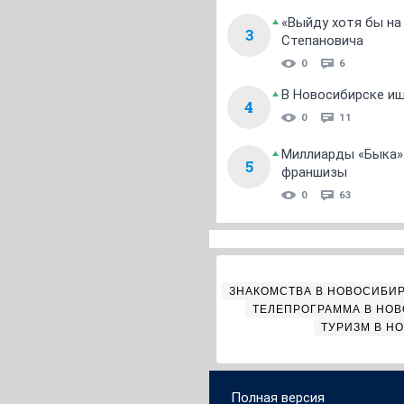
«Выйду хотя бы на
3
Степановича
0
6
В Новосибирске ищ
4
0
11
Миллиарды «Быка»:
5
франшизы
0
63
ЗНАКОМСТВА В НОВОСИБИ
ТЕЛЕПРОГРАММА В НО
ТУРИЗМ В Н
Полная версия