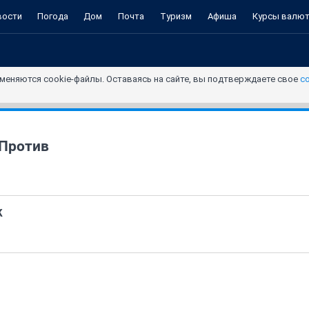
вости
Погода
Дом
Почта
Туризм
Афиша
Курсы валю
меняются cookie-файлы. Оставаясь на сайте, вы подтверждаете свое
с
 Против
К