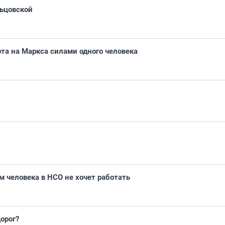
льцовской
рта на Маркса силами одного человека
 человека в НСО не хочет работать
орог?