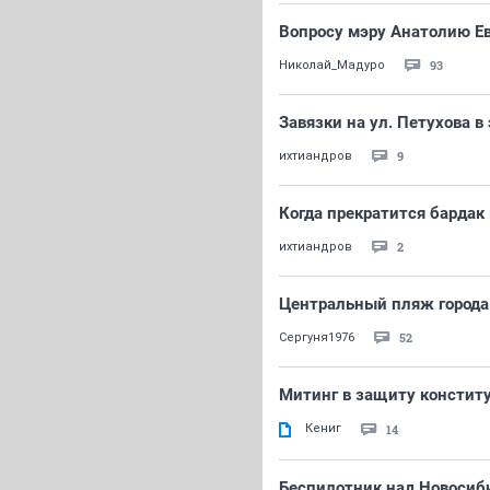
Вопросу мэру Анатолию Ев
93
Николай_Мадуро
Завязки на ул. Петухова в 
9
ихтиандров
Когда прекратится бардак
2
ихтиандров
Центральный пляж города
52
Сергуня1976
Митинг в защиту констит
Кениг
14
Беспилотник над Новосиб