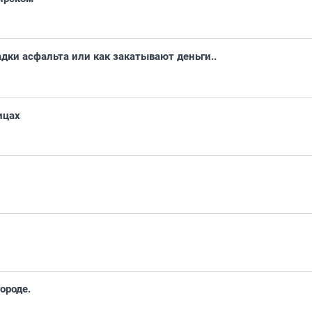
ки асфальта или как закатывают деньги..
ицах
ороде.