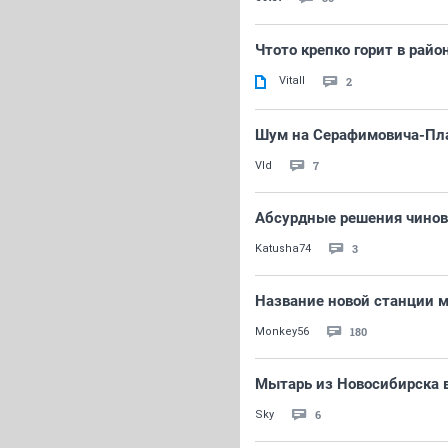
Чтото крепко горит в райо
Vitall
2
Шум на Серафимовича-Пла
7
Vld
Абсурдные решения чинов
3
Katusha74
Название новой станции 
180
Monkey56
Мытарь из Новосибирска
6
Sky