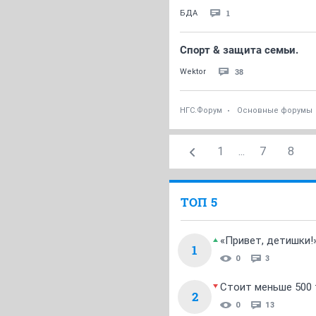
1
БДА
Спорт & защита семьи.
38
Wektor
НГС.Форум
Основные форумы
1
...
7
8
ТОП 5
«Привет, детишки!
1
0
3
Стоит меньше 500 т
2
0
13