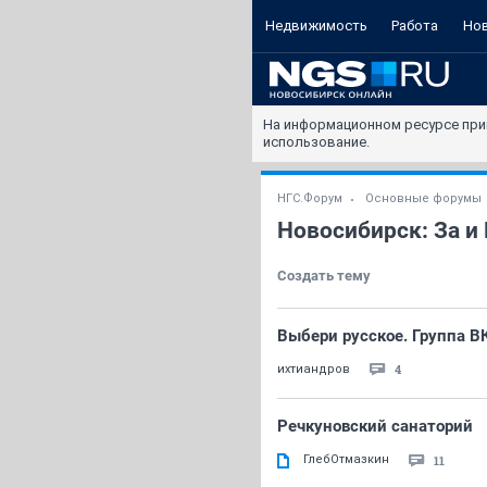
Недвижимость
Работа
Но
На информационном ресурсе при
использование.
НГС.Форум
Основные форумы
Новосибирск: За и
Создать тему
Выбери русское. Группа В
4
ихтиандров
Речкуновский санаторий
ГлебОтмазкин
11