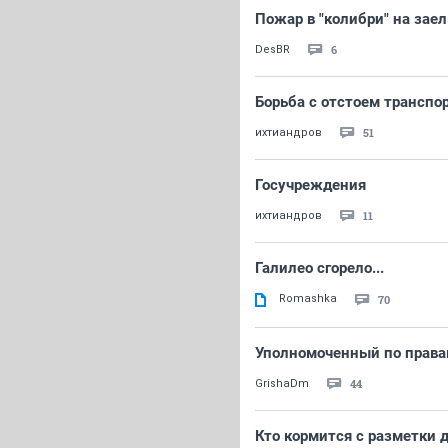
Пожар в "колибри" на зае
6
DesBR
Борьба с отстоем транспо
51
ихтиандров
Госучреждения
11
ихтиандров
Галилео сгорело...
Romashka
70
Уполномоченный по правам
44
GrishaDm
Кто кормится с разметки д