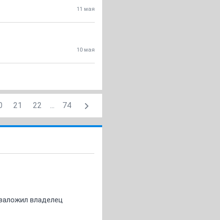
11 мая
10 мая
0
21
22
...
74
о заложил владелец