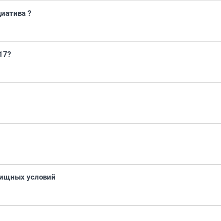
иатива ?
17?
лищных условий