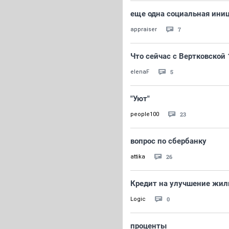
еще одна социальная иниц
7
appraiser
Что сейчас с Вертковской 
5
elenaF
"Уют"
23
people100
вопрос по сбербанку
26
attika
Кредит на улучшение жи
0
Logic
проценты