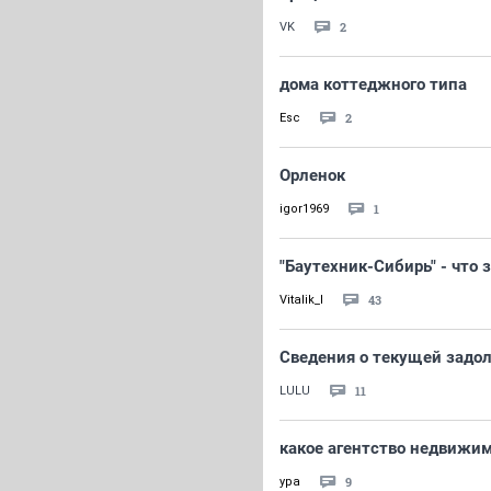
2
VK
дома коттеджного типа
2
Esc
Орленок
1
igor1969
"Баутехник-Сибирь" - что 
43
Vitalik_I
Сведения о текущей задо
11
LULU
какое агентство недвижим
9
ура