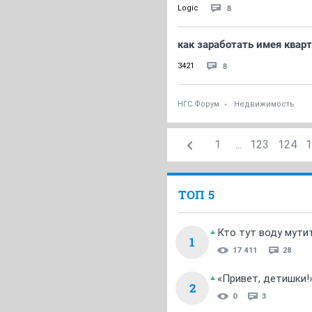
8
Logic
как заработать имея квар
8
3421
НГС.Форум
Недвижимость
1
...
123
124
1
ТОП 5
Кто тут воду мути
1
17 411
28
«Привет, детишки!
2
0
3