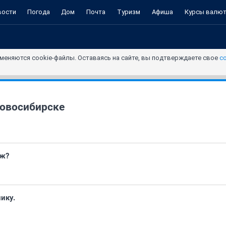
вости
Погода
Дом
Почта
Туризм
Афиша
Курсы валю
меняются cookie-файлы. Оставаясь на сайте, вы подтверждаете свое
с
овосибирске
аж?
ику.