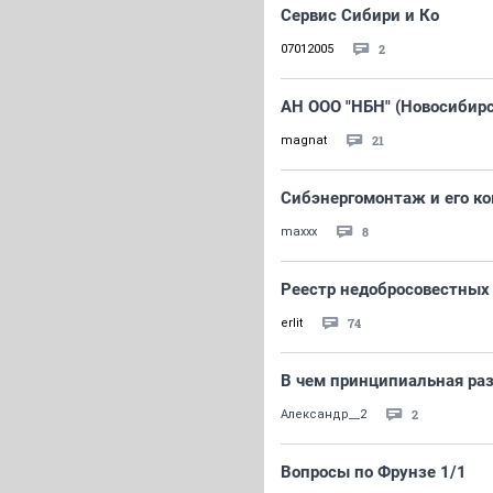
Сервис Сибири и Ко
2
07012005
АН ООО "НБН" (Новосибир
21
magnat
Сибэнергомонтаж и его к
8
maxxx
Реестр недобросовестных
74
erlit
В чем принципиальная раз
2
Александр__2
Вопросы по Фрунзе 1/1