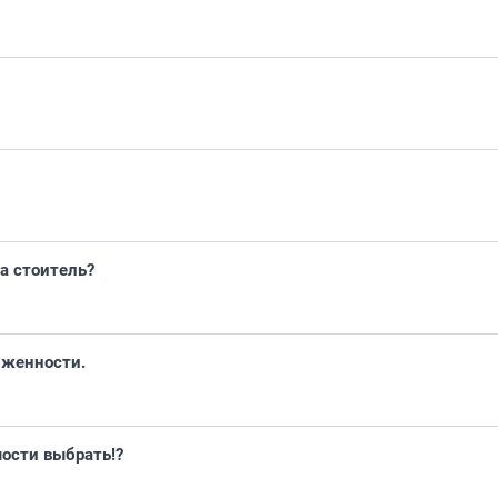
за стоитель?
лженности.
ости выбрать!?