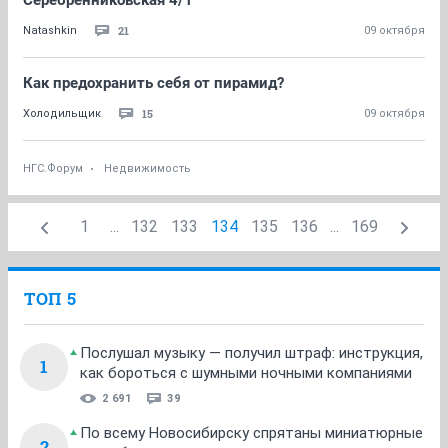
Серебренниковская 4/1
21
Natashkin
09 октября
Как предохранить себя от пирамид?
15
Холодильщик
09 октября
НГС.Форум
Недвижимость
1
...
132
133
134
135
136
...
169
ТОП 5
Послушал музыку — получил штраф: инструкция,
1
как бороться с шумными ночными компаниями
2 691
39
По всему Новосибирску спрятаны миниатюрные
2