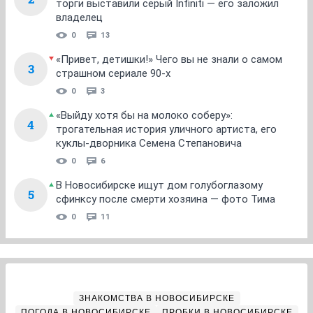
торги выставили серый Infiniti — его заложил
владелец
0
13
«Привет, детишки!» Чего вы не знали о самом
3
страшном сериале 90-х
0
3
«Выйду хотя бы на молоко соберу»:
4
трогательная история уличного артиста, его
куклы-дворника Семена Степановича
0
6
В Новосибирске ищут дом голубоглазому
5
сфинксу после смерти хозяина — фото Тима
0
11
ЗНАКОМСТВА В НОВОСИБИРСКЕ
ПОГОДА В НОВОСИБИРСКЕ
ПРОБКИ В НОВОСИБИРСКЕ