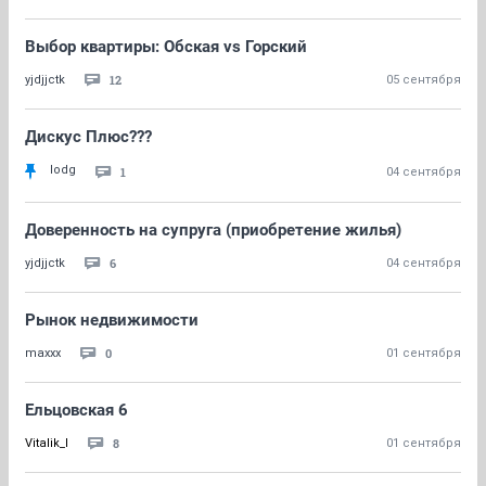
Выбор квартиры: Обская vs Горский
12
yjdjjctk
05 сентября
Дискус Плюс???
lodg
1
04 сентября
Доверенность на супруга (приобретение жилья)
6
yjdjjctk
04 сентября
Рынок недвижимости
0
maxxx
01 сентября
Ельцовская 6
8
Vitalik_I
01 сентября