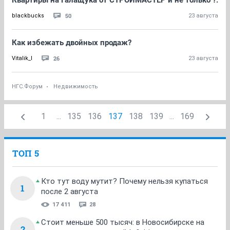
Квартиры на Галащука от СТРОЙМАСТЕР и не только ?.
50
blackbucks
23 августа
Как избежать двойных продаж?
26
Vitalik_I
23 августа
НГС.Форум
Недвижимость
1
...
135
136
137
138
139
...
169
ТОП 5
Кто тут воду мутит? Почему нельзя купаться
1
после 2 августа
17 411
28
Стоит меньше 500 тысяч: в Новосибирске на
2