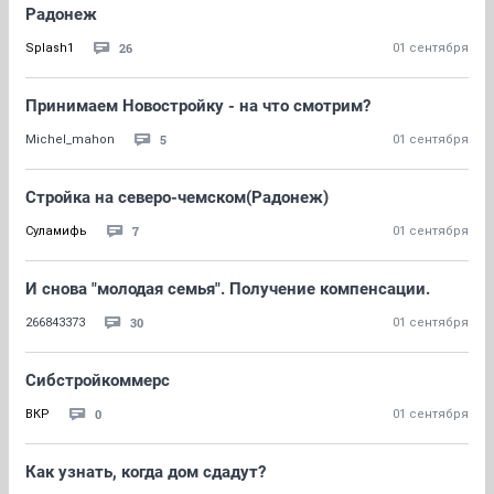
Радонеж
26
Splash1
01 сентября
Принимаем Новостройку - на что смотрим?
5
Michel_mahon
01 сентября
Стройка на северо-чемском(Радонеж)
7
Суламифь
01 сентября
И снова "молодая семья". Получение компенсации.
30
266843373
01 сентября
Сибстройкоммерс
0
BКР
01 сентября
Как узнать, когда дом сдадут?