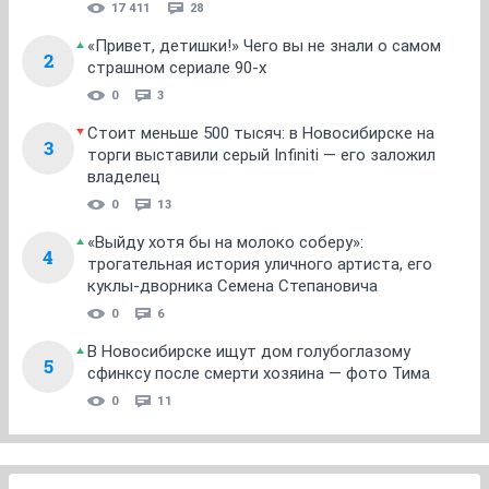
17 411
28
«Привет, детишки!» Чего вы не знали о самом
2
страшном сериале 90-х
0
3
Стоит меньше 500 тысяч: в Новосибирске на
3
торги выставили серый Infiniti — его заложил
владелец
0
13
«Выйду хотя бы на молоко соберу»:
4
трогательная история уличного артиста, его
куклы-дворника Семена Степановича
0
6
В Новосибирске ищут дом голубоглазому
5
сфинксу после смерти хозяина — фото Тима
0
11