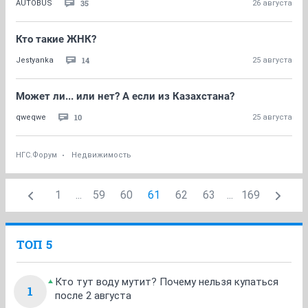
35
AUTOBUS
26 августа
Кто такие ЖНК?
14
Jestyanka
25 августа
Может ли... или нет? А если из Казахстана?
10
qweqwe
25 августа
НГС.Форум
Недвижимость
1
...
59
60
61
62
63
...
169
ТОП 5
Кто тут воду мутит? Почему нельзя купаться
1
после 2 августа