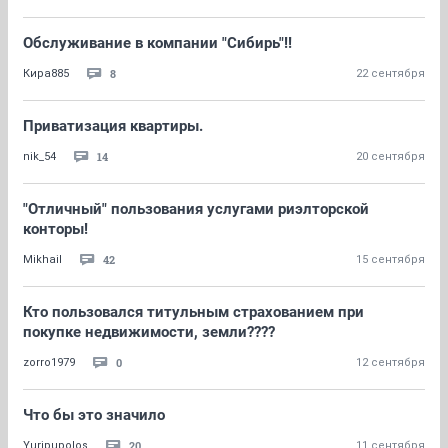
Обслуживание в компании "Сибирь"!!
8
Кира885
22 сентября
Приватизация квартиры.
14
nik_54
20 сентября
"Отличный" пользования услугами риэлторской
конторы!
42
Mikhail
15 сентября
Кто пользовался титульным страхованием при
покупке недвижимости, земли????
0
zorro1979
12 сентября
Что бы это значило
20
Yuripupolos
11 сентября