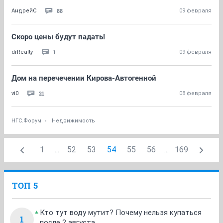
88
АндрейC
09 февраля
Скоро цены будут падать!
1
drRealty
09 февраля
Дом на перечечении Кирова-Автогенной
21
vi0
08 февраля
НГС.Форум
Недвижимость
1
...
52
53
54
55
56
...
169
ТОП 5
Кто тут воду мутит? Почему нельзя купаться
1
после 2 августа