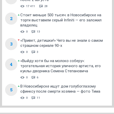
17 411
28
Стоит меньше 500 тысяч: в Новосибирске на
2
торги выставили серый Infiniti — его заложил
владелец
0
13
«Привет, детишки!» Чего вы не знали о самом
3
страшном сериале 90-х
0
3
«Выйду хотя бы на молоко соберу»:
4
трогательная история уличного артиста, его
куклы-дворника Семена Степановича
0
6
В Новосибирске ищут дом голубоглазому
5
сфинксу после смерти хозяина — фото Тима
0
11