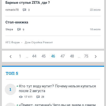
Барные стулья ZETA ,где ?
3
romario70
22 июля
Стол-книжка
9
Stepa
18 июля
НГС.Форум
Дом Стройка Ремонт
1
...
44
45
46
47
48
...
75
ТОП 5
Кто тут воду мутит? Почему нельзя купаться
1
после 2 августа
17 411
28
«Привет, детишки!» Чего вы не знали о самом