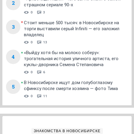
2
страшном сериале 90-х
0
3
Стоит меньше 500 тысяч: в Новосибирске на
3
торги выставили серый Infiniti — его заложил
владелец
0
13
«Выйду хотя бы на молоко соберу»:
4
трогательная история уличного артиста, его
куклы-дворника Семена Степановича
0
6
В Новосибирске ищут дом голубоглазому
5
сфинксу после смерти хозяина — фото Тима
0
11
ЗНАКОМСТВА В НОВОСИБИРСКЕ