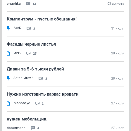
13
chuchka
03 августа
Комплитрум - пустые обещания!
SerD
2
31 июля
Фасады черные листья
vtv19
25
28 июля
Диван за 5-6 тысяч рублей
Anton_Jrevi4
3
28 июля
Нужно изготовить каркас кровати
Monpasye
1
27 июля
нужен мебельщик.
4
dobermann
27 июля