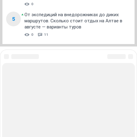
0
От экспедиций на внедорожниках до диких
5
маршрутов. Сколько стоит отдых на Алтае в
августе — варианты туров
0
11
ЗНАКОМСТВА В НОВОСИБИРСКЕ
ПОГОДА В НОВОСИБИРСКЕ
ПРОБКИ В НОВОСИБИРСКЕ
ФОРУМЫ В НОВОСИБИРСКЕ
ТЕЛЕПРОГРАММА В НОВОСИБИРСКЕ
АФИША В НОВОСИБИРСКЕ
ГОРОСКОП
КУРСЫ ВАЛЮТ В НОВОСИБИРСКЕ
ТУРИЗМ В НОВОСИБИРСКЕ
ПРОМОКОДЫ В НОВОСИБИРСКЕ
РЕКЛАМА В НОВОСИБИРСКЕ