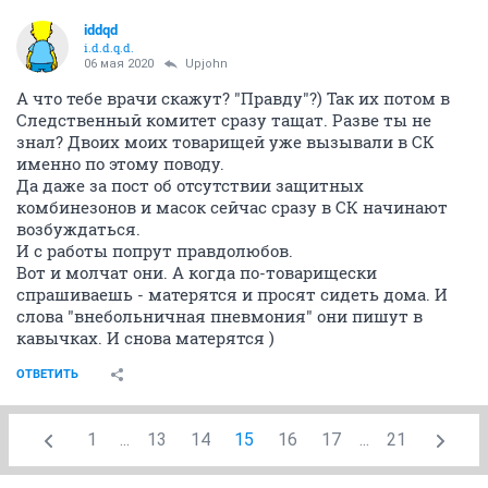
iddqd
i.d.d.q.d.
06 мая 2020
Upjohn
А что тебе врачи скажут? "Правду"?) Так их потом в
Следственный комитет сразу тащат. Разве ты не
знал? Двоих моих товарищей уже вызывали в СК
именно по этому поводу.
Да даже за пост об отсутствии защитных
комбинезонов и масок сейчас сразу в СК начинают
возбуждаться.
И с работы попрут правдолюбов.
Вот и молчат они. А когда по-товарищески
спрашиваешь - матерятся и просят сидеть дома. И
слова "внебольничная пневмония" они пишут в
кавычках. И снова матерятся )
ОТВЕТИТЬ
1
...
13
14
15
16
17
...
21