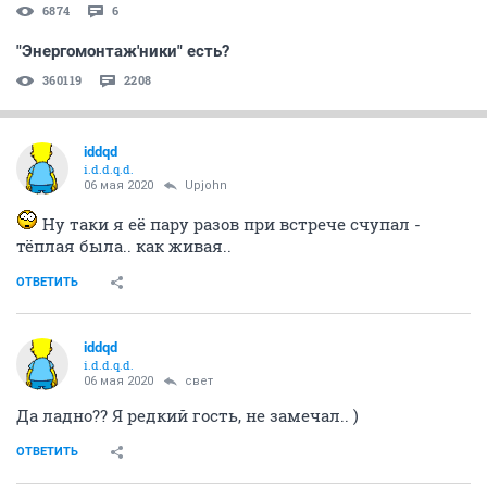
6874
6
"Энергомонтаж'ники" есть?
360119
2208
iddqd
i.d.d.q.d.
06 мая 2020
Upjohn
Ну таки я её пару разов при встрече счупал -
тёплая была.. как живая..
ОТВЕТИТЬ
iddqd
i.d.d.q.d.
06 мая 2020
свет
Да ладно?? Я редкий гость, не замечал.. )
ОТВЕТИТЬ