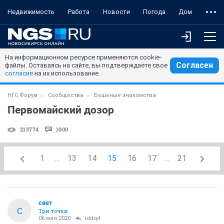
Недвижимость
Работа
Новости
Погода
Дом
На информационном ресурсе применяются cookie-
Согласен
файлы. Оставаясь на сайте, вы подтверждаете свое
согласие
на их использование.
НГС.Форум
Сообщества
Бешеные знакомства
Первомайский дозор
213774
1000
1
...
13
14
15
16
17
...
21
свет
С
Три точки
06 мая 2020
iddqd