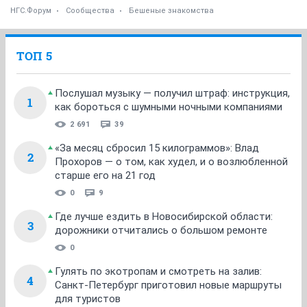
НГС.Форум
Сообщества
Бешеные знакомства
ТОП 5
Послушал музыку — получил штраф: инструкция,
1
как бороться с шумными ночными компаниями
2 691
39
«За месяц сбросил 15 килограммов»: Влад
2
Прохоров — о том, как худел, и о возлюбленной
старше его на 21 год
0
9
Где лучше ездить в Новосибирской области:
3
дорожники отчитались о большом ремонте
0
Гулять по экотропам и смотреть на залив:
4
Санкт-Петербург приготовил новые маршруты
для туристов