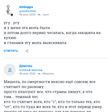
Шлёндра
grandmother
06 мая 2020
свет
угу...угу
и у меня эта моль была
я потом долго нервно чесалась, когда заходила на
кухню
и глазами эту моль выискивала
ОТВЕТИТЬ
Девочка
Д
полный винтаж
06 мая 2020
Мишель
Мишель, по смертности неясно ещё
совсем
, все
считают по-разному...
просто плюсуют все, что страны пишут, а что
там....темный лес
кто-то считает всех, кто "с", кто-то только тех, кто
"от", кто-то туда же всех те, кто в этот период умер
просто от чего-то другого, так как помощь не