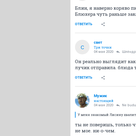
Блин, я наверно коряво пи
Блюхера чуть раньше зак
ОТВЕТИТЬ
свет
С
Три точки
04 мая 2020
Шлёндр
Он реально выглядит как
лучик отправила. блюда 
ОТВЕТИТЬ
Мужик
настоящий
04 мая 2020
Ne budu
У меня знакомый Лисину хвалит 
ты не поверишь, только чт
не мое. ни-о-чем.