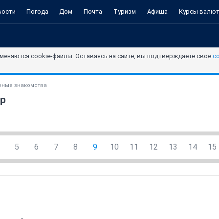
вости
Погода
Дом
Почта
Туризм
Афиша
Курсы валю
меняются cookie-файлы. Оставаясь на сайте, вы подтверждаете свое
с
ные знакомства
ор
5
6
7
8
9
10
11
12
13
14
15