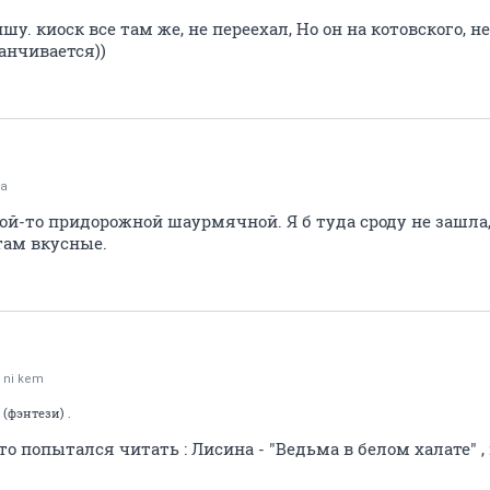
шу. киоск все там же, не переехал, Но он на котовского, н
анчивается))
а
ой-то придорожной шаурмячной. Я б туда сроду не зашла
там вкусные.
 ni kem
(фэнтези) .
о попытался читать : Лисина - "Ведьма в белом халате" ,