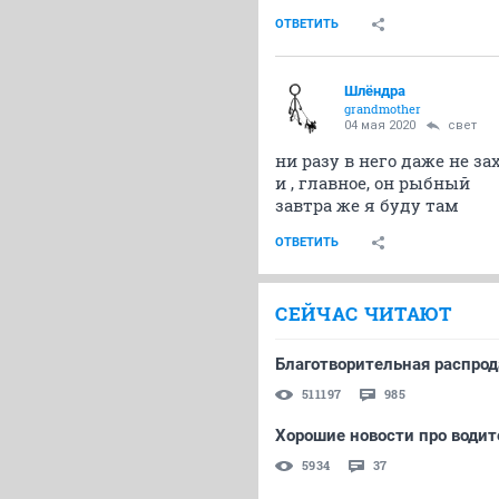
ОТВЕТИТЬ
Шлёндра
grandmother
04 мая 2020
свет
ни разу в него даже не заходи
и , главное, он рыбный
завтра же я буду там
ОТВЕТИТЬ
СЕЙЧАС ЧИТАЮТ
Благотворительная распрод
511197
985
Хорошие новости про води
5934
37