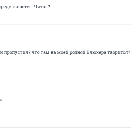
предельности - Читал?
зни пропустил? что там на моей родной Блюхера творится?
а