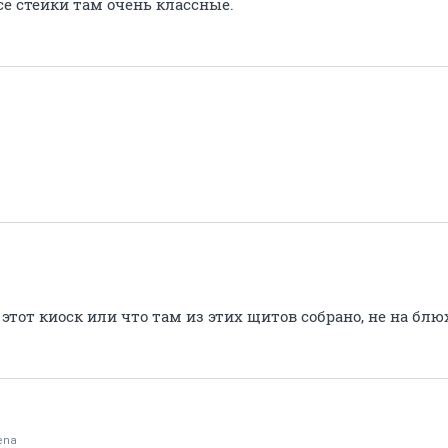
все стейки там очень классные.
этот киоск или что там из этих щитов собрано, не на блюхе
ena