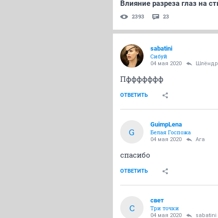
Влияние разреза глаз на с
2393
23
sabatini
Сибуй
04 мая 2020
Шлёндр
Пффффффф
ОТВЕТИТЬ
GuimpLena
G
Белая Госпожа
04 мая 2020
Ага
спасибо
ОТВЕТИТЬ
свет
С
Три точки
04 мая 2020
sabatini