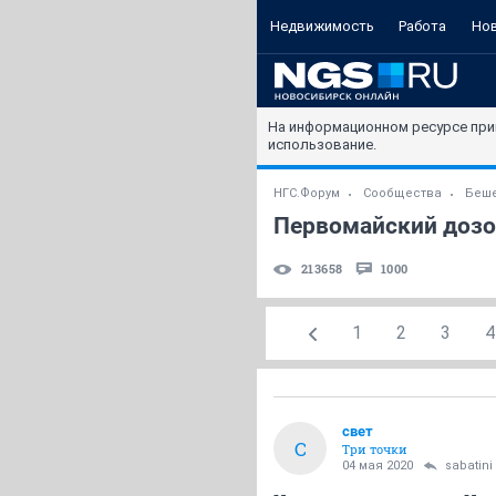
Недвижимость
Работа
Но
На информационном ресурсе при
использование.
НГС.Форум
Сообщества
Беше
Первомайский доз
213658
1000
1
2
3
4
свет
С
Три точки
04 мая 2020
sabatini