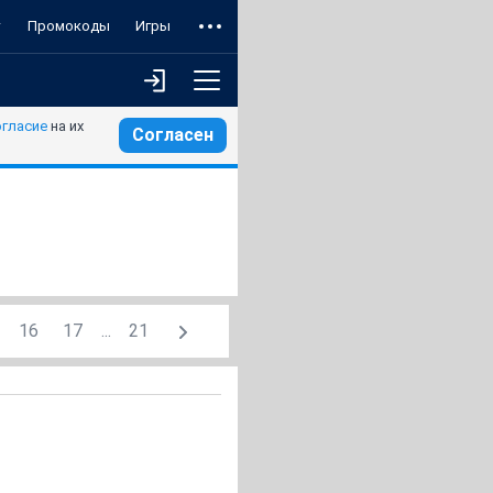
т
Промокоды
Игры
огласие
на их
Согласен
16
17
...
21