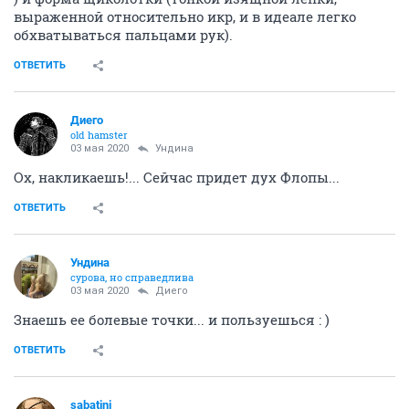
выраженной относительно икр, и в идеале легко
обхватываться пальцами рук).
ОТВЕТИТЬ
Диего
old hamster
03 мая 2020
Ундинa
Ох, накликаешь!... Сейчас придет дух Флопы...
ОТВЕТИТЬ
Ундинa
сурова, но справедлива
03 мая 2020
Диего
Знаешь ее болевые точки... и пользуешься : )
ОТВЕТИТЬ
sabatini