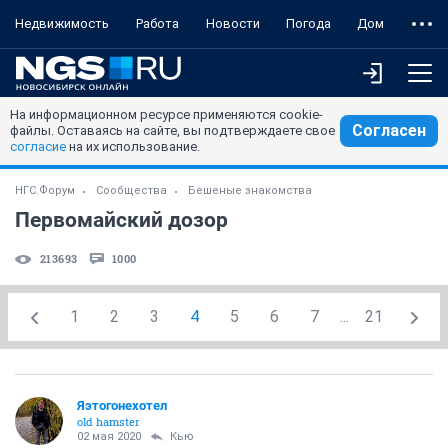
Недвижимость
Работа
Новости
Погода
Дом
На информационном ресурсе применяются cookie-
Согласен
файлы. Оставаясь на сайте, вы подтверждаете свое
согласие
на их использование.
НГС.Форум
Сообщества
Бешеные знакомства
Первомайский дозор
213693
1000
1
2
3
4
5
6
7
...
21
Яэтогонехотел
old hamster
02 мая 2020
Кью