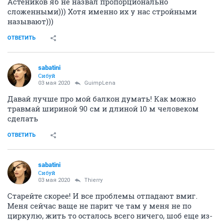
Астеников яб не назвал пропорционально
сложенными))) Хотя именно их у нас стройными
называют)))
ОТВЕТИТЬ
sabatini
Сибуй
03 мая 2020
GuimpLena
Давай лучше про мой балкон думать! Как можно
травмай шириной 90 см и длиной 10 м человеком
сделать
ОТВЕТИТЬ
sabatini
Сибуй
03 мая 2020
Thierry
Старейте скорее! И все проблемы отпадают вмиг.
Меня сейчас ваще не парит че там у меня не по
циркулю, жить то осталось всего ничего, шоб еще из-