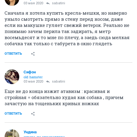
03 мая 2020
sabatini
Сначала я хотела купить кресла-мешки, но наверно
уныло смотреть прямо в стену перед носом, даже
если на макушке гуляет свежий ветерок. Реально не
понимаю зачем перила так задирать, я метр
восемьдесят и то мне по плечу, а заедь сюда мелкая
собачка так только с табурета в окно глядеть
ОТВЕТИТЬ
Сифон
old hamster
03 мая 2020
sabatini
Еще не до конца изжит атавизм : красивая и
стройная = обязательно худая как собака , причем
зачастую на тощеньких кривых ножках
ОТВЕТИТЬ
Ундинa
сурова, но справедлива