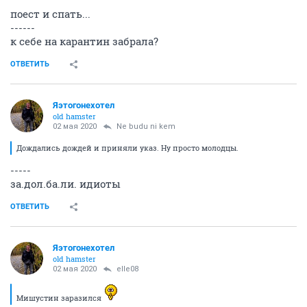
поест и спать...
------
к себе на карантин забрала?
ОТВЕТИТЬ
Яэтогонехотел
old hamster
02 мая 2020
Ne budu ni kem
Дождались дождей и приняли указ. Ну просто молодцы.
-----
за.дол.ба.ли. идиоты
ОТВЕТИТЬ
Яэтогонехотел
old hamster
02 мая 2020
elle08
Мишустин заразился