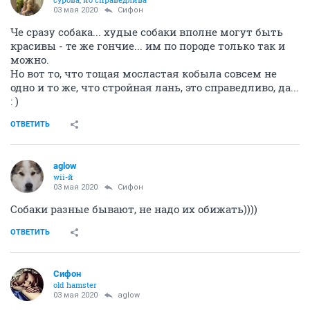
03 мая 2020
Сифон
Че сразу собака... худые собаки вполне могут быть
красивы - те же гончие... им по породе только так и
можно.
Но вот то, что тощая мосластая кобыла совсем не
одно и то же, что стройная лань, это справедливо, да...
: )
ОТВЕТИТЬ
aglow
wii-й
03 мая 2020
Сифон
Собаки разные бывают, не надо их обижать))))
ОТВЕТИТЬ
Сифон
old hamster
03 мая 2020
aglow