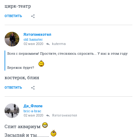
цирк-театр
ОТВЕТИТЬ
Яэтогонехотел
old hamster
02 мая 2020
kuterma
Всех с первомаем! Простите, стесняюсь спросить... У нас в этом году
Бережок будет?
костерок, блин
ОТВЕТИТЬ
Де_Флопе
bric-a-brac
02 мая 2020
Яэтогонехотел
Спит аквариум
Засыпай и ты..........