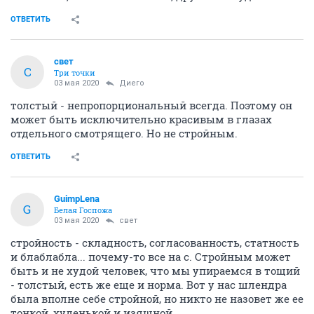
ОТВЕТИТЬ
свет
С
Три точки
03 мая 2020
Диего
толстый - непропорциональный всегда. Поэтому он
может быть исключительно красивым в глазах
отдельного смотрящего. Но не стройным.
ОТВЕТИТЬ
GuimpLena
G
Белая Госпожа
03 мая 2020
свет
стройность - складность, согласованность, статность
и блаблабла... почему-то все на с. Стройным может
быть и не худой человек, что мы упираемся в тощий
- толстый, есть же еще и норма. Вот у нас шлендра
была вполне себе стройной, но никто не назовет же ее
тонкой, худенькой и изящной.