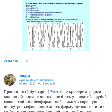
ОТВЕТИТЬ
Ундинa
сурова, но справедлива
03 мая 2020
Badger211
Правильный букварь : ) Есть еще критерии: форма
коленки (в идеале должна не быть угловатой, грубой,
мосластой или бесформенной, а иметь хорошую
лепку: рельефно напоминать форму детского личика :
) и форма щиколотки (тонкой изящной лепки,