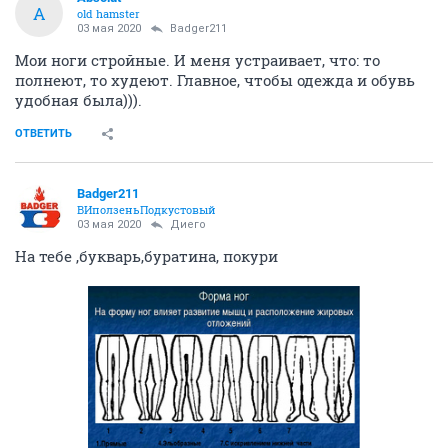
A
old hamster
03 мая 2020
Badger211
Мои ноги стройные. И меня устраивает, что: то
полнеют, то худеют. Главное, чтобы одежда и обувь
удобная была))).
ОТВЕТИТЬ
Badger211
ВИползеньПодкустовый
03 мая 2020
Диего
На тебе ,букварь,буратина, покури