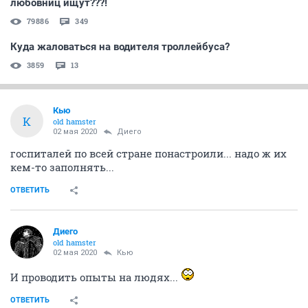
любовниц ищут???!
79886
349
Куда жаловаться на водителя троллейбуса?
3859
13
Кью
К
old hamster
02 мая 2020
Диего
госпиталей по всей стране понастроили... надо ж их
кем-то заполнять...
ОТВЕТИТЬ
Диего
old hamster
02 мая 2020
Кью
И проводить опыты на людях...
ОТВЕТИТЬ