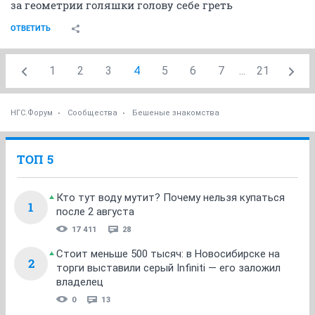
за геометрии голяшки голову себе греть
ОТВЕТИТЬ
1
2
3
4
5
6
7
...
21
НГС.Форум
Сообщества
Бешеные знакомства
ТОП 5
Кто тут воду мутит? Почему нельзя купаться
1
после 2 августа
17 411
28
Стоит меньше 500 тысяч: в Новосибирске на
2
торги выставили серый Infiniti — его заложил
владелец
0
13