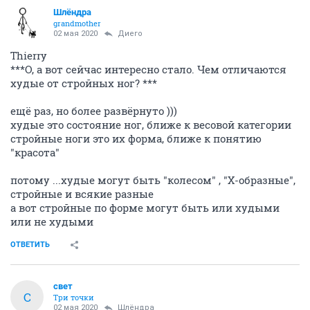
Шлёндра
grandmother
02 мая 2020
Диего
Thierry
***О, а вот сейчас интересно стало. Чем отличаются
худые от стройных ног? ***
ещё раз, но более развёрнуто )))
худые это состояние ног, ближе к весовой категории
стройные ноги это их форма, ближе к понятию
"красота"
потому ...худые могут быть "колесом" , "Х-образные",
стройные и всякие разные
а вот стройные по форме могут быть или худыми
или не худыми
ОТВЕТИТЬ
свет
С
Три точки
02 мая 2020
Шлёндра