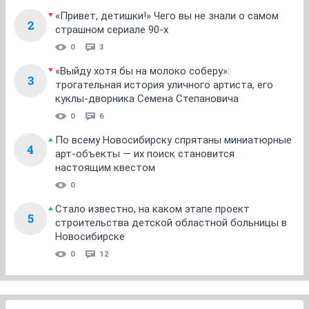
«Привет, детишки!» Чего вы не знали о самом
2
страшном сериале 90-х
0
3
«Выйду хотя бы на молоко соберу»:
3
трогательная история уличного артиста, его
куклы-дворника Семена Степановича
0
6
По всему Новосибирску спрятаны миниатюрные
4
арт-объекты — их поиск становится
настоящим квестом
0
Стало известно, на каком этапе проект
5
строительства детской областной больницы в
Новосибирске
0
12