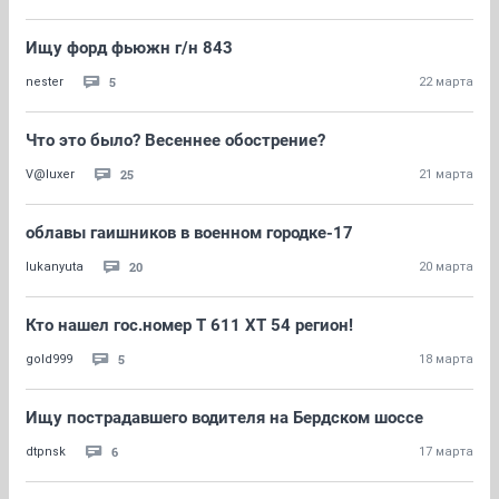
Ищу форд фьюжн г/н 843
5
nester
22 марта
Что это было? Весеннее обострение?
25
V@luxer
21 марта
облавы гаишников в военном городке-17
20
lukanyuta
20 марта
Кто нашел гос.номер Т 611 ХТ 54 регион!
5
gold999
18 марта
Ищу пострадавшего водителя на Бердском шоссе
6
dtpnsk
17 марта