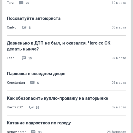
27
Tarz
10 марта
Посоветуйте автоюриста
6
Curlyc
08 марта
Давненько в ДТП не был, и оказался. Чего со СК
делать нынче?
15
Leshii
07 марта
Парковка в соседнем дворе
5
Konstantan
06 марта
Как обезопасить куплю-продажу на авторынке
19
Костя2001
02 марта
Катание подростков по городу
35
airnavigator
28 февраля