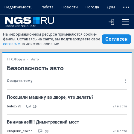
Недвижимость
Работа
Новости
Погода
Дом
На информационном ресурсе применяются cookie-
Согласен
файлы. Оставаясь на сайте, вы подтверждаете свое
согласие
на их использование.
НГС.Форум
Авто
Безопасность авто
Создать тему
Покоцали машину во дворе, что делать?
19
balex723
27 марта
Внимание!!!!! Димитровский мост
35
сладкий_сахар
23 марта