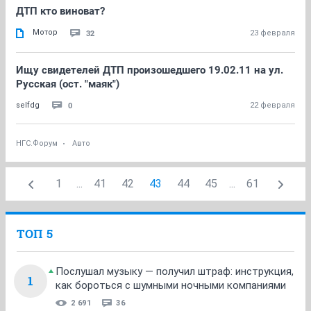
ДТП кто виноват?
Мотор
32
23 февраля
Ищу свидетелей ДТП произошедшего 19.02.11 на ул.
Русская (ост. "маяк")
0
selfdg
22 февраля
НГС.Форум
Авто
1
...
41
42
43
44
45
...
61
ТОП 5
Послушал музыку — получил штраф: инструкция,
1
как бороться с шумными ночными компаниями
2 691
36