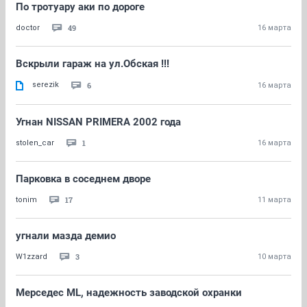
По тротуару аки по дороге
49
doctor
16 марта
Вскрыли гараж на ул.Обская !!!
serezik
6
16 марта
Угнан NISSAN PRIMERA 2002 года
1
stolen_car
16 марта
Парковка в соседнем дворе
17
tonim
11 марта
угнали мазда демио
3
W1zzard
10 марта
Мерседес ML, надежность заводской охранки