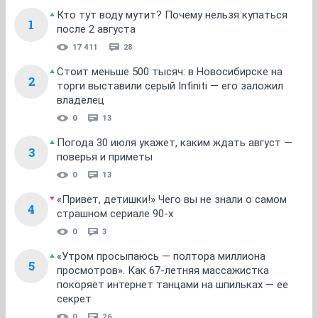
Кто тут воду мутит? Почему нельзя купаться
1
после 2 августа
17 411
28
Стоит меньше 500 тысяч: в Новосибирске на
2
торги выставили серый Infiniti — его заложил
владелец
0
13
Погода 30 июля укажет, каким ждать август —
3
поверья и приметы
0
13
«Привет, детишки!» Чего вы не знали о самом
4
страшном сериале 90-х
0
3
«Утром просыпаюсь — полтора миллиона
5
просмотров». Как 67-летняя массажистка
покоряет интернет танцами на шпильках — ее
секрет
0
26