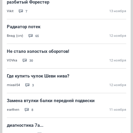
разбитый Форестер
7
Vikit
13 ноября
Радиатор потек
65
Влад (crv)
12 ноября
Не стало холостых оборотов!
30
VOVka
12 ноября
Где купить чулок Шеви нива?
3
mixail54
12 ноября
Замена втулки балки передней подвески
8
earthen
11 ноября
диагностика 7а...