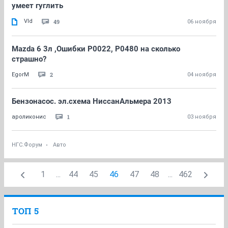
умеет гуглить
Vld
49
06 ноября
Mazda 6 3л ,Ошибки P0022, P0480 на сколько
страшно?
2
EgorM
04 ноября
Бензонасос. эл.схема НиссанАльмера 2013
1
ароликонис
03 ноября
НГС.Форум
Авто
1
...
44
45
46
47
48
...
462
ТОП 5