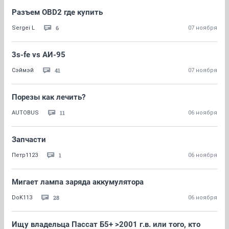
Разъем OBD2 где купить
6
Sergei L
07 ноября
3s-fe vs АИ-95
41
Сэймэй
07 ноября
Порезы как лечить?
11
AUTOBUS
06 ноября
Запчасти
1
Петр1123
06 ноября
Мигает лампа заряда аккумулятора
28
DoK113
06 ноября
Ищу владельца Пассат Б5+ >2001 г.в. или того, кто