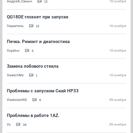
12
Андрей_Саныч
10 ноября
QG18DE глохнет при запуске
15
Глушитель
10 ноября
Печка. Ремонт и диагностика
6
Gigabur
10 ноября
Замена лобового стекла
1
SwatchMe
10 ноября
Проблемы с запуском Скай НР33
0
VladislavVKE
09 ноября
Проблемы в работе 1AZ.
34
Vs
09 ноября