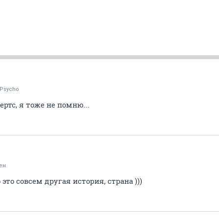
lyPsycho
ртс, я тоже не помню...
ен
о это совсем другая история, страна )))