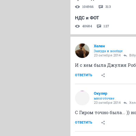
104966
313
НДС и ФОТ
40684
127
Хелен
Зануда и вообще
23 октября 2014
Bil
И с кем была Джулия Робе
ОТВЕТИТЬ
Окуляр
многоточие
23 октября 2014
Хел
С Гиром точно была... )) н
ОТВЕТИТЬ