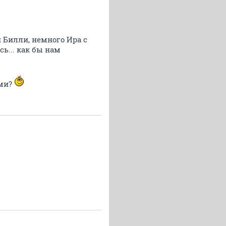
н Билли, немного Ира с
ь... как бы нам
ами?