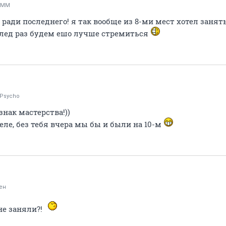
oMM
ади последнего! я так вообще из 8-ми мест хотел занять 
 след раз будем ешо лучше стремиться
lyPsycho
знак мастерства!))
деле, без тебя вчера мы бы и были на 10-м
ен
 не заняли?!