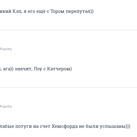
икий Кэп, я его ещё с Тором перепутал))
lyPsycho
, ага)) значит, Лоу с Катчером)
lyPsycho
слабые потуги на счет Хемсфорда не были услышаны)))