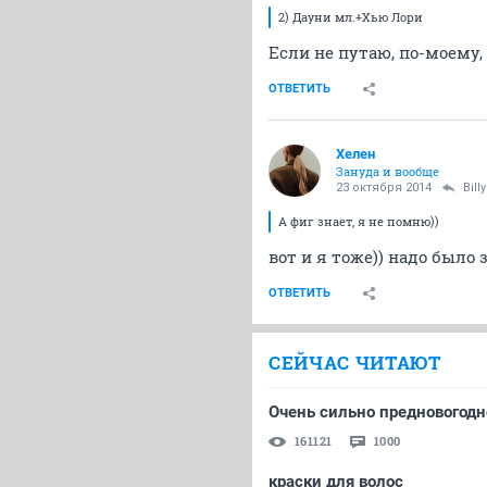
2) Дауни мл.+Хью Лори
Если не путаю, по-моему, 
ОТВЕТИТЬ
Хелен
Зануда и вообще
23 октября 2014
Bil
А фиг знает, я не помню))
вот и я тоже)) надо было 
ОТВЕТИТЬ
СЕЙЧАС ЧИТАЮТ
Очень сильно предновогодн
161121
1000
краски для волос