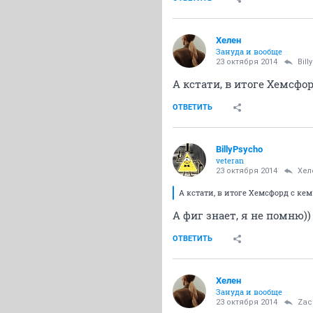
Хелен
Зануда и вообще
23 октября 2014
Bil
А кстати, в итоге Хемсфор
ОТВЕТИТЬ
BillyPsycho
veteran
23 октября 2014
Хел
А кстати, в итоге Хемсфорд с кем 
А фиг знает, я не помню))
ОТВЕТИТЬ
Хелен
Зануда и вообще
23 октября 2014
Zac