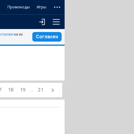
т
Промокоды
Игры
огласие
на их
Согласен
7
18
19
...
21