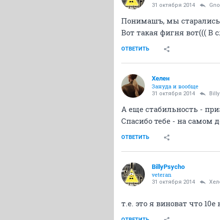
31 октября 2014
Gn
Понимашъ, мы старались р
Вот такая фигня вот((( В
ОТВЕТИТЬ
Хелен
Зануда и вообще
31 октября 2014
Bil
А еще стабильность - при
Спасибо тебе - на самом 
ОТВЕТИТЬ
BillyPsycho
veteran
31 октября 2014
Хел
т.е. это я виноват что 10е
ОТВЕТИТЬ