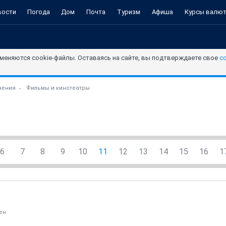
вости
Погода
Дом
Почта
Туризм
Афиша
Курсы валю
меняются cookie-файлы. Оставаясь на сайте, вы подтверждаете свое
с
чения
Фильмы и кинотеатры
6
7
8
9
10
11
12
13
14
15
16
1
ен