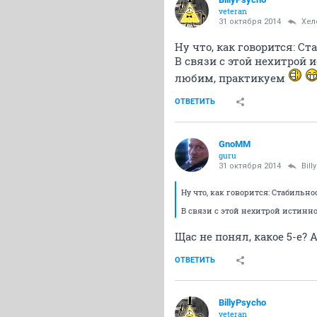
veteran
31 октября 2014
Хел
Ну что, как говорится: С
В связи с этой нехитрой 
любим, практикуем
ОТВЕТИТЬ
GnoMM
guru
31 октября 2014
Bil
Ну что, как говорится: Стабильн
В связи с этой нехитрой истинно
Щас не понял, какое 5-е?
ОТВЕТИТЬ
BillyPsycho
veteran