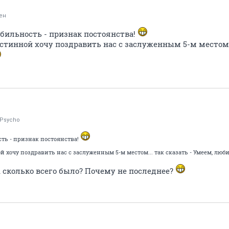
ен
табильность - признак постоянства!
истинной хочу поздравить нас с заслуженным 5-м местом..
lyPsycho
ость - признак постоянства!
й хочу поздравить нас с заслуженным 5-м местом... так сказать - Умеем, лю
 А сколько всего было? Почему не последнее?