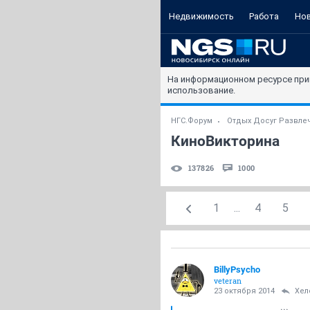
Недвижимость
Работа
Но
На информационном ресурсе при
использование.
НГС.Форум
Отдых Досуг Развле
КиноВикторина
137826
1000
1
...
4
5
BillyPsycho
veteran
23 октября 2014
Хел