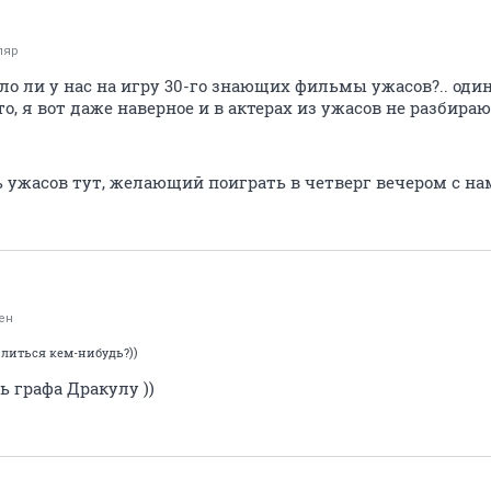
ляр
ало ли у нас на игру 30-го знающих фильмы ужасов?.. оди
, я вот даже наверное и в актерах из ужасов не разбираюс
ь ужасов тут, желающий поиграть в четверг вечером с н
ен
илиться кем-нибудь?))
ь графа Дракулу ))