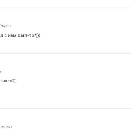
lyPsycho
д с кем был-то?)))
ен
был-то?)))
hetnaya