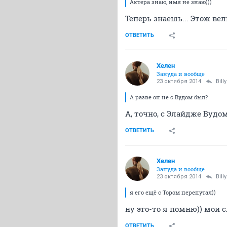
Актера знаю, имя не знаю)))
Теперь знаешь... Этож вел
ОТВЕТИТЬ
Хелен
Зануда и вообще
23 октября 2014
Bil
А разве он не с Вудом был?
А, точно, с Элайдже Вудом
ОТВЕТИТЬ
Хелен
Зануда и вообще
23 октября 2014
Bil
я его ещё с Тором перепутал))
ну это-то я помню)) мои 
ОТВЕТИТЬ