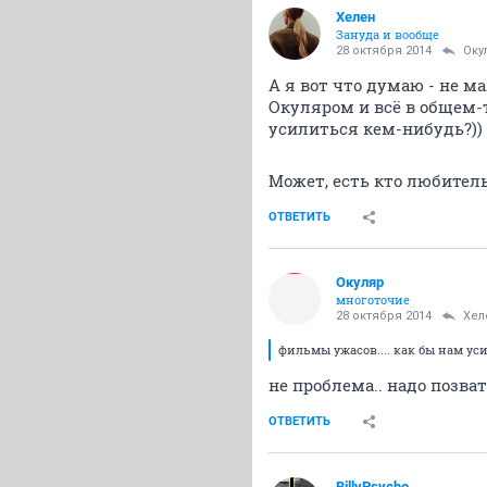
Хелен
Зануда и вообще
28 октября 2014
Оку
А я вот что думаю - не м
Окуляром и всё в общем-то
усилиться кем-нибудь?))
Может, есть кто любител
ОТВЕТИТЬ
Окуляр
многоточие
28 октября 2014
Хел
фильмы ужасов.... как бы нам ус
не проблема.. надо позват
ОТВЕТИТЬ
BillyPsycho