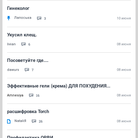
Гинеколог
Лапоська
3
10 июня
Укусил клещ.
6
livian
08 июня
Посоветуйте где....
7
dawurs
08 июня
Эффективные гели (крема) ДЛЯ ПОХУДЕНИЯ...
16
Amnesiya
08 июня
расшифровка Torch
NataliЯ
26
08 июня
Профилактика ОРВИ