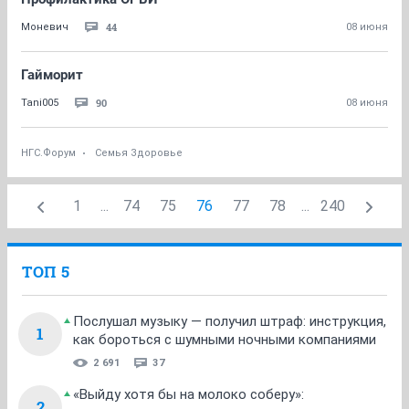
44
Моневич
08 июня
Гайморит
90
Tani005
08 июня
НГС.Форум
Семья Здоровье
1
...
74
75
76
77
78
...
240
ТОП 5
Послушал музыку — получил штраф: инструкция,
1
как бороться с шумными ночными компаниями
2 691
37
«Выйду хотя бы на молоко соберу»:
2