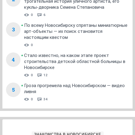
трогательная история уличного артиста, его
куклы-дворника Семена Степановича
0
6
По всему Новосибирску спрятаны миниатюрные
3
арт-объекты — их поиск становится
настоящим квестом
0
Стало известно, на каком этапе проект
4
строительства детской областной больницы в
Новосибирске
0
12
Гроза прогремела над Новосибирском — видео
5
ливня
0
34
ЗНАКОМСТВА В НОВОСИБИРСКЕ