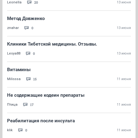
20
Leonella
13 июня
Метод Довженко
0
znahar
13 июня
Клиники Тибетской медицины. Отзывы.
0
Lesya88
13 июня
Витамины
15
Milisssa
11 июня
Не содержащие кодеин препараты
17
Птицa
11 июня
Реабилитация после инсульта
0
klik
11 июня