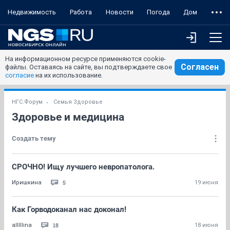
Недвижимость
Работа
Новости
Погода
Дом
На информационном ресурсе применяются cookie-
Согласен
файлы. Оставаясь на сайте, вы подтверждаете свое
согласие
на их использование.
НГС.Форум
Семья Здоровье
Здоровье и медицина
Создать тему
СРОЧНО! Ищу лучшего невропатолога.
5
Иришкина
19 июня
Как Горводоканал нас доконал!
18
alllllina
18 июня