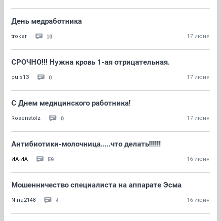
День медработника
10
troker
17 июня
СРОЧНО!!! Нужна кровь 1-ая отрицательная.
0
puls13
17 июня
С Днем медицинского работника!
0
Rosenstolz
17 июня
Антибиотики-молочница.....что делать!!!!!!
59
ИА-ИА
16 июня
Мошенничество специалиста на аппарате Эсма
4
Nina2148
16 июня