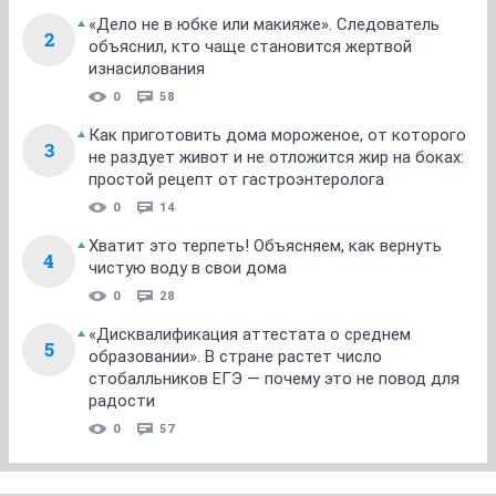
«Дело не в юбке или макияже». Следователь
2
объяснил, кто чаще становится жертвой
изнасилования
0
58
Как приготовить дома мороженое, от которого
3
не раздует живот и не отложится жир на боках:
простой рецепт от гастроэнтеролога
0
14
Хватит это терпеть! Объясняем, как вернуть
4
чистую воду в свои дома
0
28
«Дисквалификация аттестата о среднем
5
образовании». В стране растет число
стобалльников ЕГЭ — почему это не повод для
радости
0
57