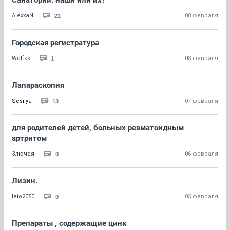
Санатории: наши или их?
22
AlexxaN
08 февраля
Городская регистратура
1
Wolfks
08 февраля
Лапараскопия
13
Sesilya
07 февраля
для родителей детей, больных ревматоидным
артритом
0
Злючая
06 февраля
Лизин.
0
leto2050
05 февраля
Препараты , содержащие цинк