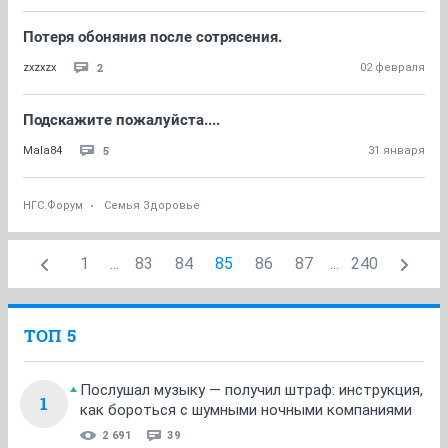
Потеря обоняния после сотрясения.
2
zxzxzx
02 февраля
Подскажите пожалуйста....
5
Mala84
31 января
НГС.Форум
Семья Здоровье
1
...
83
84
85
86
87
...
240
ТОП 5
Послушал музыку — получил штраф: инструкция,
1
как бороться с шумными ночными компаниями
2 691
39