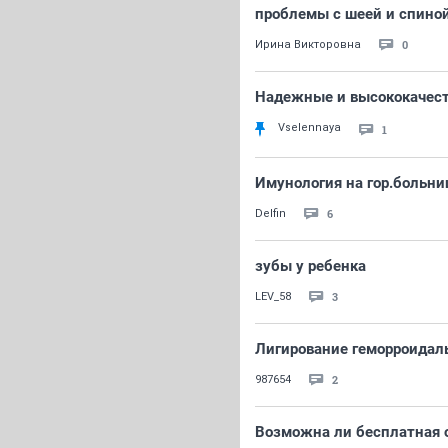
проблемы с шеей и спино
0
Ирина Викторовна
Надежные и высококачес
Vselennaya
1
Имунология на гор.больни
6
Delfin
зубы у ребенка
3
LEV_58
Лигирование геморроидал
2
987654
Возможна ли бесплатная 