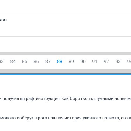
7лет
83
84
85
86
87
88
89
90
91
92
93
9
 получил штраф: инструкция, как бороться с шумными ночны
 молоко соберу»: трогательная история уличного артиста, его