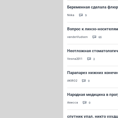
Беременная сделала флю
9
Niika
Вопрос к линзо-носителям
65
vanderVudsen
Неотложная стоматологич
2
Vesna2011
Парапарез нижних конечно
0
AKIRO2
Народная медицина в прог
0
Алисса
спутник упал. никто ухуд