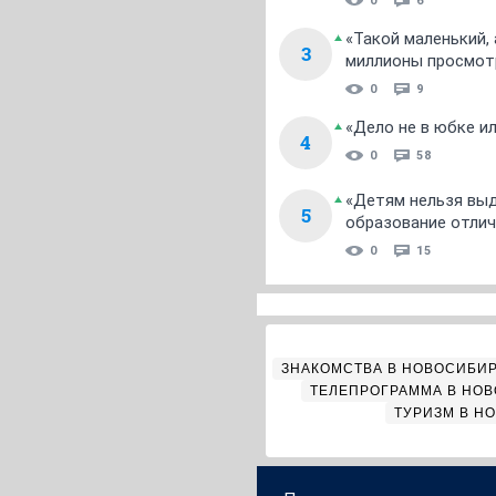
0
6
«Такой маленький,
3
миллионы просмот
0
9
«Дело не в юбке и
4
0
58
«Детям нельзя выд
5
образование отлич
0
15
ЗНАКОМСТВА В НОВОСИБИ
ТЕЛЕПРОГРАММА В НО
ТУРИЗМ В Н