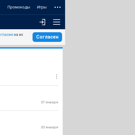
т
Промокоды
Игры
огласие
на их
Согласен
07 января
03 января