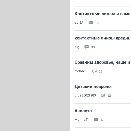
Контактные линзы и само
19
aLI$A
контактные линзы вредны
33
zig
Сравним здоровье, наше и
18
mda666
Детский невролог
12
olga28021983
Акласта.
6
MarinaTr