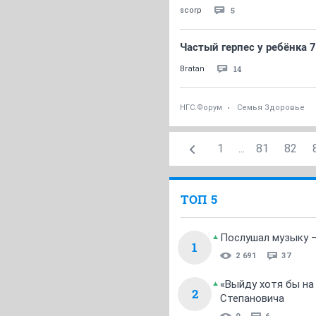
5
scorp
Частый герпес у ребёнка 
14
Bratan
НГС.Форум
Семья Здоровье
1
...
81
82
ТОП 5
Послушал музыку —
1
2 691
37
«Выйду хотя бы на
2
Степановича