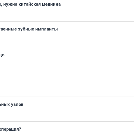
й, нужна китайская медиина
твенные зубные импланты
це.
ьных узлов
операция?