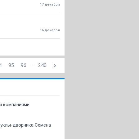
17 декабря
16 декабря
4
95
96
...
240
ми компаниями
 куклы-дворника Семена