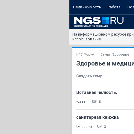
Недвижимость
Работа
Но
На информационном ресурсе при
использование.
НГС.Форум
Семья Здоровье
Здоровье и медиц
Создать тему
Вставная челюсть.
5
yzzeer
санитарная книжка
2
EwigJung