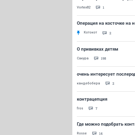
1
Vortex82
Операция на косточке на н
Котокот
2
О прививках детям
198
Сакура
очень интересует послеро
2
кандебобера
контрацепция
7
fros
Где можно подобрать кон
14
Rosse