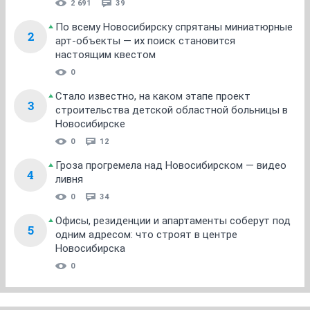
2 691
39
По всему Новосибирску спрятаны миниатюрные
2
арт-объекты — их поиск становится
настоящим квестом
0
Стало известно, на каком этапе проект
3
строительства детской областной больницы в
Новосибирске
0
12
Гроза прогремела над Новосибирском — видео
4
ливня
0
34
Офисы, резиденции и апартаменты соберут под
5
одним адресом: что строят в центре
Новосибирска
0