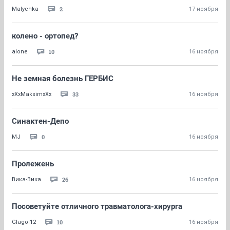
2
Malychka
17 ноября
колено - ортопед?
10
alone
16 ноября
Не земная болезнь ГЕРБИС
33
xXxMaksimxXx
16 ноября
Синактен-Депо
0
MJ
16 ноября
Пролежень
26
Вика-Вика
16 ноября
Посоветуйте отличного травматолога-хирурга
10
Glagol12
16 ноября