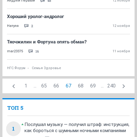
48
Андрей Первый
12 ноября
Хороший уролог-андролог
2
Натуля
12 ноября
Тяочжилин и Фортуна опять обман?
16
mar23375
11 ноября
НГС.Форум
Семья Здоровье
1
...
65
66
67
68
69
...
240
ТОП 5
Послушал музыку — получил штраф: инструкция,
1
как бороться с шумными ночными компаниями