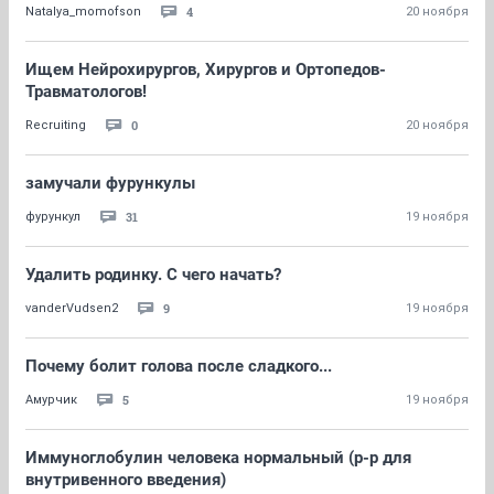
4
Natalya_momofson
20 ноября
Ищем Нейрохирургов, Хирургов и Ортопедов-
Травматологов!
0
Recruiting
20 ноября
замучали фурункулы
31
фурункул
19 ноября
Удалить родинку. С чего начать?
9
vanderVudsen2
19 ноября
Почему болит голова после сладкого...
5
Амурчик
19 ноября
Иммуноглобулин человека нормальный (р-р для
внутривенного введения)