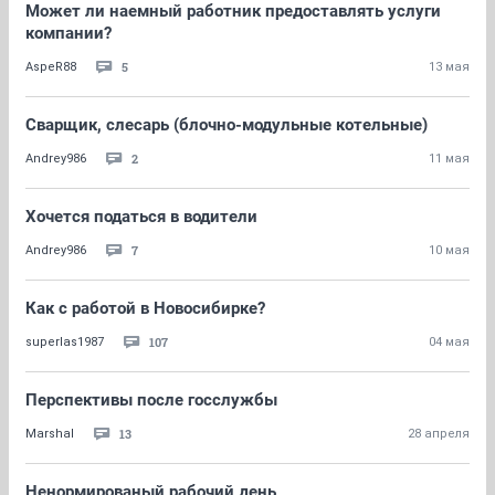
Может ли наемный работник предоставлять услуги
компании?
5
AspeR88
13 мая
Сварщик, слесарь (блочно-модульные котельные)
2
Andrey986
11 мая
Хочется податься в водители
7
Andrey986
10 мая
Как с работой в Новосибирке?
107
superlas1987
04 мая
Перспективы после госслужбы
13
Marshal
28 апреля
Ненормированый рабочий день