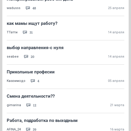
48
wadusss
25 апреля
как мамы ищут работу?
31
ТТатти
14 апреля
выбор направления-с нуля
20
seabee
14 апреля
Прикольные професии
4
Квазимодо
05 апреля
Смена деятельности??
12
gimarina
21 марта
Работа, подработка по выходным
39
AFINA_24
16 марта