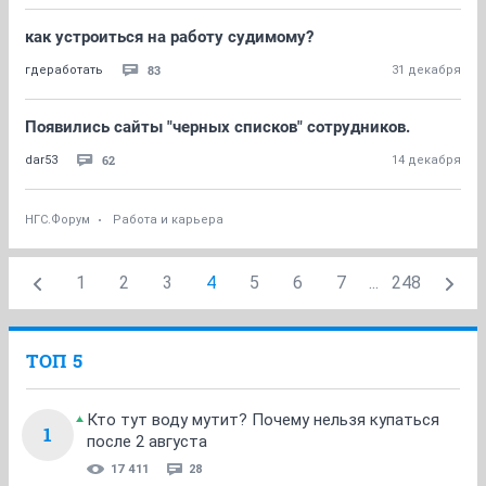
как устроиться на работу судимому?
83
гдеработать
31 декабря
Появились сайты "черных списков" сотрудников.
62
dar53
14 декабря
НГС.Форум
Работа и карьера
1
2
3
4
5
6
7
...
248
ТОП 5
Кто тут воду мутит? Почему нельзя купаться
1
после 2 августа
17 411
28