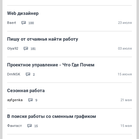
Web дизайнер
100
Baert
23 июля
Пишу от отчаянья найти работу
181
Olya92
03 июля
Проектное управление - Что Где Почем
2
DmNSK
15 июня
Сезонная работа
9
ayfgenka
21 мая
В поиске работы со сменным графиком
15
Фантаст
15 мая