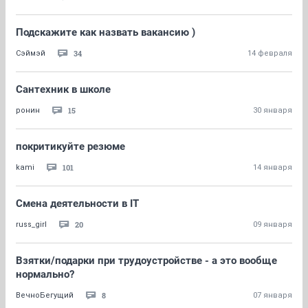
Подскажите как назвать вакансию )
34
Сэймэй
14 февраля
Сантехник в школе
15
ронин
30 января
покритикуйте резюме
101
kami
14 января
Смена деятельности в IT
20
russ_girl
09 января
Взятки/подарки при трудоустройстве - а это вообще
нормально?
8
ВечноБегущий
07 января