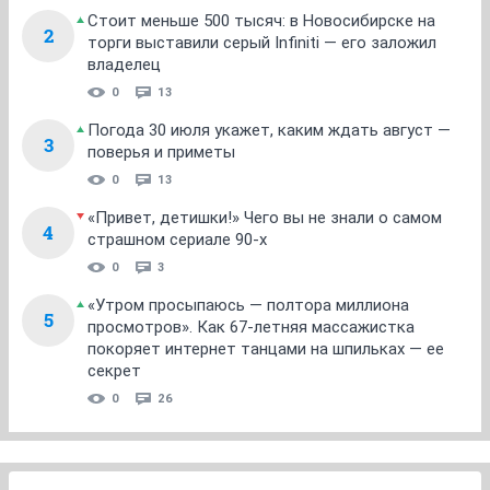
Стоит меньше 500 тысяч: в Новосибирске на
2
торги выставили серый Infiniti — его заложил
владелец
0
13
Погода 30 июля укажет, каким ждать август —
3
поверья и приметы
0
13
«Привет, детишки!» Чего вы не знали о самом
4
страшном сериале 90-х
0
3
«Утром просыпаюсь — полтора миллиона
5
просмотров». Как 67-летняя массажистка
покоряет интернет танцами на шпильках — ее
секрет
0
26