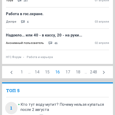
187
Tulya
07 апреля
Работа в гос.охране.
4
Дюпре
03 апреля
Надоело... или 40 - в кассу, 20 - на руки...
46
Анонимный пользователь
02 апреля
НГС.Форум
Работа и карьера
1
...
14
15
16
17
18
...
248
ТОП 5
Кто тут воду мутит? Почему нельзя купаться
1
после 2 августа