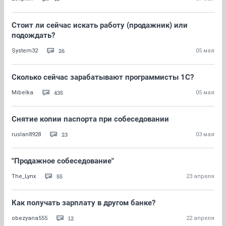
Стоит ли сейчас искать работу (продажник) или
подождать?
26
System32
05 мая
Сколько сейчас зарабатывают программисты 1С?
435
Mibelka
05 мая
Снятие копии паспорта при собеседовании
23
ruslan8928
03 мая
"Продажное собеседование"
55
The_Lynx
23 апреля
Как получать зарплату в другом банке?
12
obezyana555
22 апреля