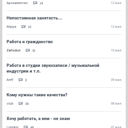
14
Арокалипсис
12 мая
Непостоянная занятость....
10
Alippa
12 мая
Работа и гражданство
31
Zahodun
10 мая
Работа в студии звукозаписи / музыкальной
индустрии и т.п.
2
AntY
09 мая
Кому нужны такие качества?
34
club
08 мая
Хочу работать, а кем - не знаю
48
Lolipkin
07 мая