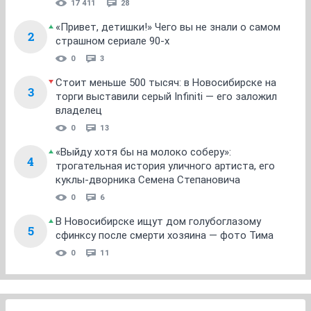
17 411
28
«Привет, детишки!» Чего вы не знали о самом
2
страшном сериале 90-х
0
3
Стоит меньше 500 тысяч: в Новосибирске на
3
торги выставили серый Infiniti — его заложил
владелец
0
13
«Выйду хотя бы на молоко соберу»:
4
трогательная история уличного артиста, его
куклы-дворника Семена Степановича
0
6
В Новосибирске ищут дом голубоглазому
5
сфинксу после смерти хозяина — фото Тима
0
11