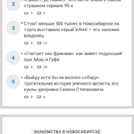
2
страшном сериале 90-х
0
3
Стоит меньше 500 тысяч: в Новосибирске на
3
торги выставили серый Infiniti — его заложил
владелец
0
13
«Считает нас фриками»: как живет подросший
4
сын Айзы и Гуфа
0
20
«Выйду хотя бы на молоко соберу»:
5
трогательная история уличного артиста, его
куклы-дворника Семена Степановича
0
6
ЗНАКОМСТВА В НОВОСИБИРСКЕ