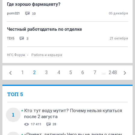
Где хорошо фармацевту?
10
pom321
05 декабря
Честный работодатель по отделке
3
TDI5
21 октября
НГС.Форум
Работа и карьера
1
2
3
4
5
6
7
...
248
ТОП 5
Кто тут воду мутит? Почему нельзя купаться
1
после 2 августа
17 411
28
«Привет, детишки!» Чего вы не знали о самом