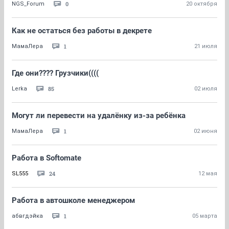
0
NGS_Forum
20 октября
Как не остаться без работы в декрете
1
МамаЛера
21 июля
Где они???? Грузчики((((
85
Lerka
02 июля
Могут ли перевести на удалёнку из-за ребёнка
1
МамаЛера
02 июня
Работа в Softomate
24
SL555
12 мая
Работа в автошколе менеджером
1
абвгдэйка
05 марта