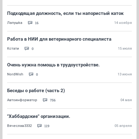
Подходящая должность, если ты напористый каток
16
Лапушkа
14 ноября
Работа в НИИ для ветеринарного специалиста
0
Кстати
15 июля
Очень нужна помощь в трудоустройстве.
0
NordWish
13 июня
Беседы о работе (часть 2)
756
Автоинформатор
04 мая
"Хаббардские" организации.
119
Вячеслав3332
05 апреля