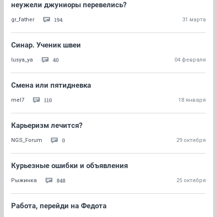
неужели джуниоры перевелись?
194
gr_father
31 марта
Синар. Ученик швеи
40
lusya_ya
04 февраля
Смена или пятидневка
110
mel7
18 января
Карьеризм лечится?
0
NGS_Forum
29 октября
Курьезные ошибки и объявления
848
Рыжинка
25 октября
Работа, перейди на Федота