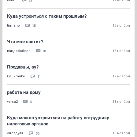
17
akura
17 ноября
Куда устроиться с таким прошлым?
15
tirmano
16 ноября
Что мне светит?
31
кандебобера
13 ноября
Продавцы, ау?
7
Сушиmake
12 ноября
работа на дому
5
versa2
11 ноября
Куда можно устроиться на работу сотруднику
налоговых органов
33
Звездуля
10 ноября