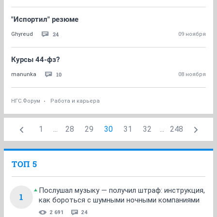
"Испортил" резюме
24
Ghyreud
09 ноября
Курсы 44-фз?
10
manunka
08 ноября
НГС.Форум
Работа и карьера
1
...
28
29
30
31
32
...
248
ТОП 5
Послушал музыку — получил штраф: инструкция,
1
как бороться с шумными ночными компаниями
2 691
24