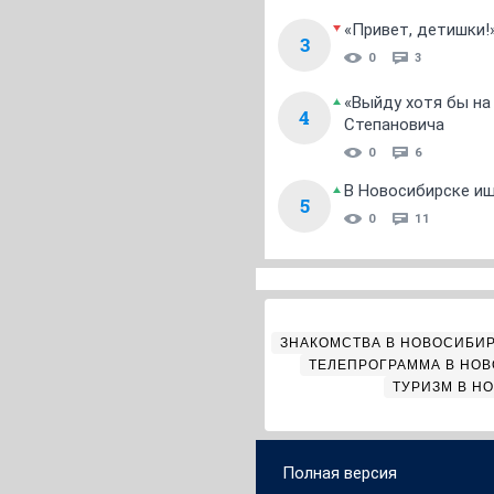
«Привет, детишки!
3
0
3
«Выйду хотя бы на
4
Степановича
0
6
В Новосибирске ищ
5
0
11
ЗНАКОМСТВА В НОВОСИБИ
ТЕЛЕПРОГРАММА В НО
ТУРИЗМ В Н
Полная версия