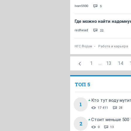
5
Ivan5930
Где можно найти надомну
22
redhead
НГС.Форум
Работа и карьера
1
...
13
14
ТОП 5
Кто тут воду мути
1
17 411
28
Стоит меньше 500 т
2
0
13