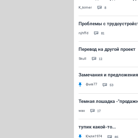
8
K_kimer
Проблемы с трудоустройст
81
njhffd
Перевод на другой проект
12
5kull
Замечания и предложения
фыв77
53
Темная лошадка -"продажн
17
wax
тупик какой-то...
Юкля1974
85