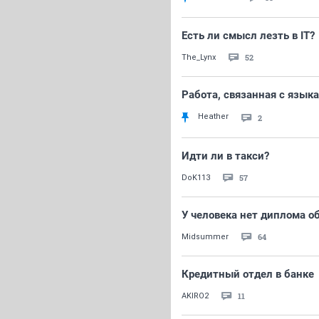
Есть ли смысл лезть в IT?
52
The_Lynx
Работа, связанная с язык
Heather
2
Идти ли в такси?
57
DoK113
У человека нет диплома о
64
Midsummer
Кредитный отдел в банке
11
AKIRO2