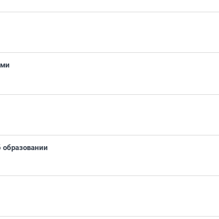
ами
б образовании