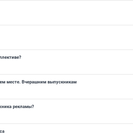
ллективе?
чем месте. Вчерашним выпускникам
ажника рекламы?
са