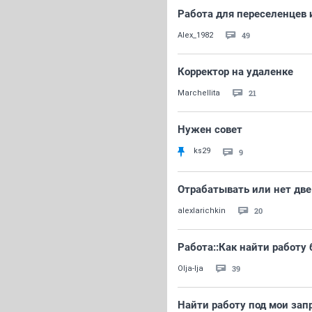
Работа для переселенцев 
49
Alex_1982
Корректор на удаленке
21
Marchellita
Нужен совет
ks29
9
Отрабатывать или нет две
20
alexlarichkin
Работа::Как найти работу
39
Olja-lja
Найти работу под мои зап