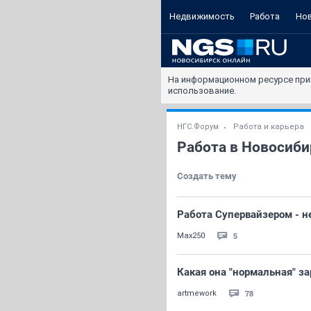
Недвижимость
Работа
Но
На информационном ресурсе при
использование.
НГС.Форум
Работа и карьера
Работа в Новосиби
Создать тему
Работа Супервайзером - не
5
Max250
Какая она "нормальная" за
78
artmework