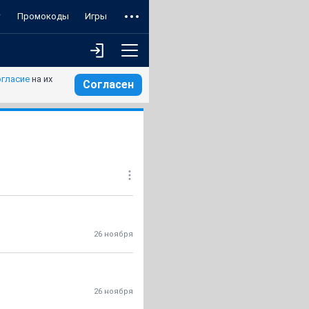
т
Промокоды
Игры
огласие
на их
Согласен
26 ноября
26 ноября