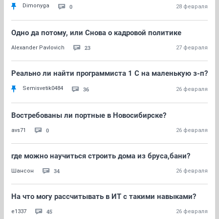
Dimonyga
0
28 февраля
Одно да потому, или Снова о кадровой политике
23
Alexander Pavlovich
27 февраля
Реально ли найти программиста 1 С на маленькую з-п?
Semisvetik0484
36
26 февраля
Востребованы ли портные в Новосибирске?
0
avs71
26 февраля
где можно научиться строить дома из бруса,бани?
34
Шансон
26 февраля
На что могу рассчитывать в ИТ с такими навыками?
45
e1337
26 февраля