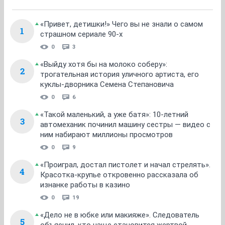
«Привет, детишки!» Чего вы не знали о самом
1
страшном сериале 90-х
0
3
«Выйду хотя бы на молоко соберу»:
2
трогательная история уличного артиста, его
куклы-дворника Семена Степановича
0
6
«Такой маленький, а уже батя»: 10-летний
3
автомеханик починил машину сестры — видео с
ним набирают миллионы просмотров
0
9
«Проиграл, достал пистолет и начал стрелять».
4
Красотка-крупье откровенно рассказала об
изнанке работы в казино
0
19
«Дело не в юбке или макияже». Следователь
5