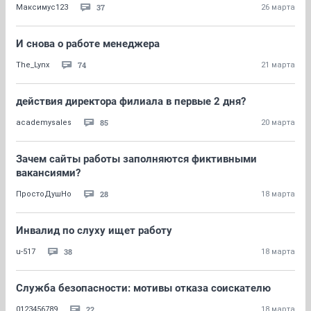
37
Максимус123
26 марта
И снова о работе менеджера
74
The_Lynx
21 марта
действия директора филиала в первые 2 дня?
85
academysales
20 марта
Зачем сайты работы заполняются фиктивными
вакансиями?
28
ПростоДушНо
18 марта
Инвалид по слуху ищет работу
38
u-517
18 марта
Служба безопасности: мотивы отказа соискателю
22
0123456789
18 марта