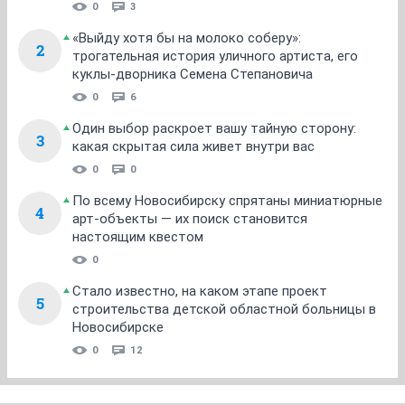
0
3
«Выйду хотя бы на молоко соберу»:
2
трогательная история уличного артиста, его
куклы-дворника Семена Степановича
0
6
Один выбор раскроет вашу тайную сторону:
3
какая скрытая сила живет внутри вас
0
0
По всему Новосибирску спрятаны миниатюрные
4
арт-объекты — их поиск становится
настоящим квестом
0
Стало известно, на каком этапе проект
5
строительства детской областной больницы в
Новосибирске
0
12