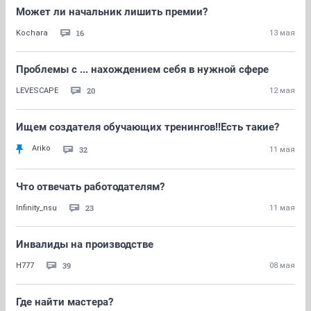
Может ли начальник лишить премии?
16
Kochara
13 мая
Проблемы с ... нахождением себя в нужной сфере
20
LEVESCAPE
12 мая
Ищем создателя обучающих тренингов!!Есть такие?
Ariko
32
11 мая
Что отвечать работодателям?
23
Infinity_nsu
11 мая
Инвалиды на производстве
39
H777
08 мая
Где найти мастера?