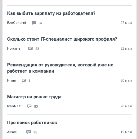
Как выбить зарплату из работодателя?
37
EzoOokami
27 мая
Сколько стоит IT-специалист широкого профиля?
22
Horsmen
22 мая
Рекмендация от руководителя, который уже не
работает в компании
1
Иная
20 мая
Магистр на рынке труда
83
IvanNest
20 мая
Про поиск работников
95
Alisa011
19 мая