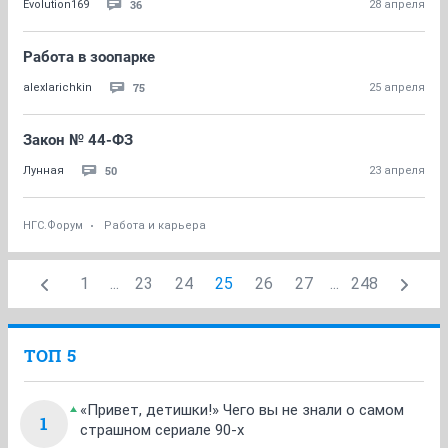
36
Evolution169
28 апреля
Работа в зоопарке
75
alexlarichkin
25 апреля
Закон № 44-ФЗ
50
Лунная
23 апреля
НГС.Форум
Работа и карьера
1
...
23
24
25
26
27
...
248
ТОП 5
«Привет, детишки!» Чего вы не знали о самом
1
страшном сериале 90-х