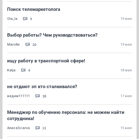
Поиск телемаркетолога
9
Ola_la
19 мая
Выбор работы? Чем руководствоваться?
20
Marotte
19 мая
ищу работу в транспортной сфере!
9
Katja
18 мая
не отдают зп кто сталкивался?
28
вадим111111
17 мая
Менеджер по обучению персонала: не можем найти
сотрудника!
13
АлисаScania
15 мая