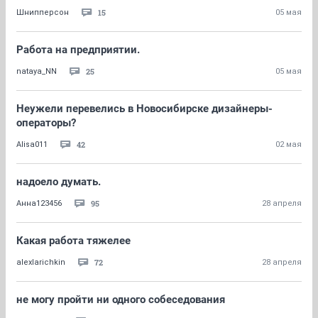
15
Шнипперсон
05 мая
Работа на предприятии.
25
nataya_NN
05 мая
Неужели перевелись в Новосибирске дизайнеры-
операторы?
42
Alisa011
02 мая
надоело думать.
95
Анна123456
28 апреля
Какая работа тяжелее
72
alexlarichkin
28 апреля
не могу пройти ни одного собеседования