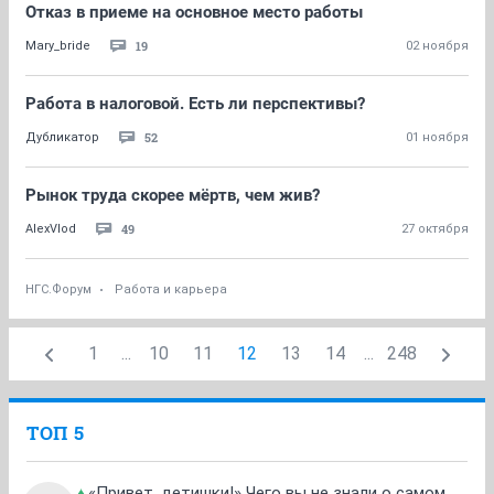
Отказ в приеме на основное место работы
19
Mary_bride
02 ноября
Работа в налоговой. Есть ли перспективы?
52
Дубликатор
01 ноября
Рынок труда скорее мёртв, чем жив?
49
AlexVlod
27 октября
НГС.Форум
Работа и карьера
1
...
10
11
12
13
14
...
248
ТОП 5
«Привет, детишки!» Чего вы не знали о самом