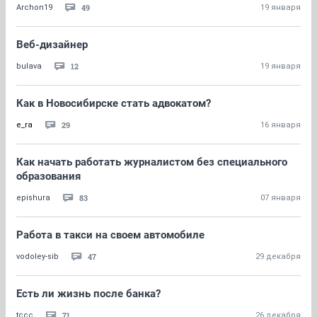
49
Archon19
19 января
Веб-дизайнер
12
bulava
19 января
Как в Новосибирске стать адвокатом?
29
e_ra
16 января
Как начать работать журналистом без специального
образования
83
epishura
07 января
Работа в такси на своем автомобиле
47
vodoley-sib
29 декабря
Есть ли жизнь после банка?
71
tccc
26 декабря