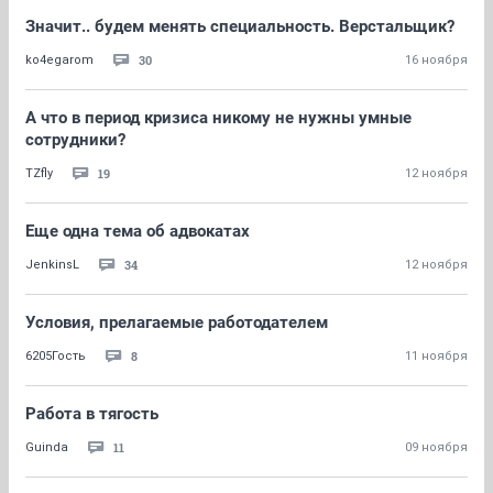
Значит.. будем менять специальность. Верстальщик?
30
ko4egarom
16 ноября
А что в период кризиса никому не нужны умные
сотрудники?
19
TZfly
12 ноября
Еще одна тема об адвокатах
34
JenkinsL
12 ноября
Условия, прелагаемые работодателем
8
6205Гость
11 ноября
Работа в тягость
11
Guinda
09 ноября