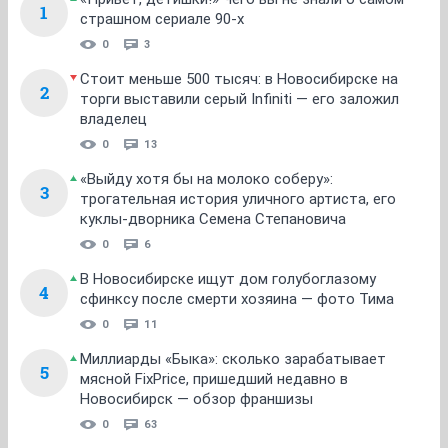
1
страшном сериале 90-х
0
3
Стоит меньше 500 тысяч: в Новосибирске на
2
торги выставили серый Infiniti — его заложил
владелец
0
13
«Выйду хотя бы на молоко соберу»:
3
трогательная история уличного артиста, его
куклы-дворника Семена Степановича
0
6
В Новосибирске ищут дом голубоглазому
4
сфинксу после смерти хозяина — фото Тима
0
11
Миллиарды «Быка»: сколько зарабатывает
5
мясной FixPrice, пришедший недавно в
Новосибирск — обзор франшизы
0
63