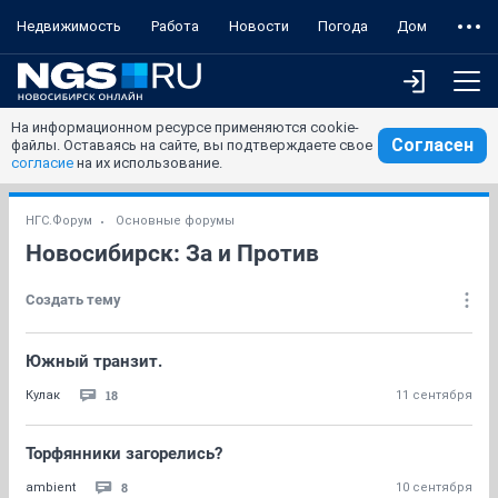
Недвижимость
Работа
Новости
Погода
Дом
На информационном ресурсе применяются cookie-
Согласен
файлы. Оставаясь на сайте, вы подтверждаете свое
согласие
на их использование.
НГС.Форум
Основные форумы
Новосибирск: За и Против
Создать тему
Южный транзит.
18
Кулак
11 сентября
Торфянники загорелись?
8
ambient
10 сентября