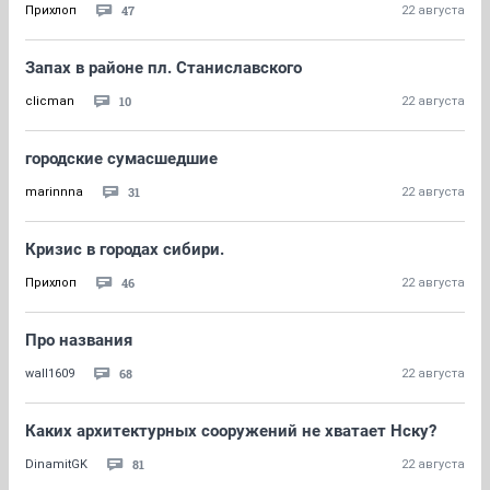
47
Прихлоп
22 августа
Запах в районе пл. Станиславского
10
clicman
22 августа
городские сумасшедшие
31
marinnna
22 августа
Кризис в городах сибири.
46
Прихлоп
22 августа
Про названия
68
wall1609
22 августа
Каких архитектурных сооружений не хватает Нску?
81
DinamitGK
22 августа