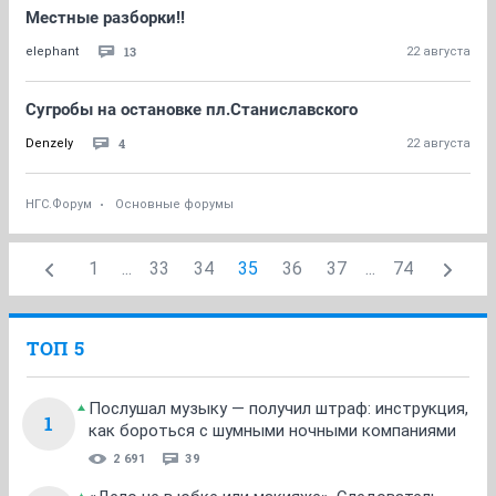
Местные разборки!!
13
elephant
22 августа
Сугробы на остановке пл.Станиславского
4
Denzely
22 августа
НГС.Форум
Основные форумы
1
...
33
34
35
36
37
...
74
ТОП 5
Послушал музыку — получил штраф: инструкция,
1
как бороться с шумными ночными компаниями
2 691
39