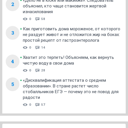
«Дело не в юбке или макияже». Следователь
2
объяснил, кто чаще становится жертвой
изнасилования
0
58
Как приготовить дома мороженое, от которого
3
не раздует живот и не отложится жир на боках:
простой рецепт от гастроэнтеролога
0
14
Хватит это терпеть! Объясняем, как вернуть
4
чистую воду в свои дома
0
28
«Дисквалификация аттестата о среднем
5
образовании». В стране растет число
стобалльников ЕГЭ — почему это не повод для
радости
0
57