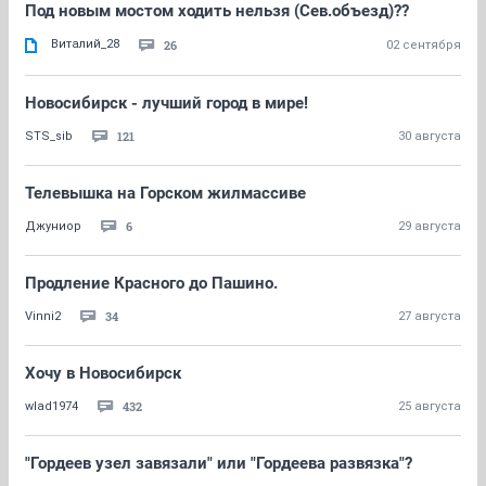
Под новым мостом ходить нельзя (Сев.объезд)??
Виталий_28
26
02 сентября
Новосибирск - лучший город в мире!
121
STS_sib
30 августа
Телевышка на Горском жилмассиве
6
Джуниор
29 августа
Продление Красного до Пашино.
34
Vinni2
27 августа
Хочу в Новосибирск
432
wlad1974
25 августа
"Гордеев узел завязали" или "Гордеева развязка"?