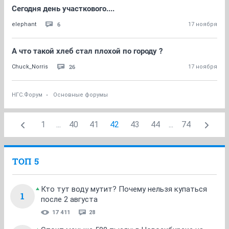
Сегодня день участкового....
6
elephant
17 ноября
А что такой хлеб стал плохой по городу ?
26
Chuck_Norris
17 ноября
НГС.Форум
Основные форумы
1
...
40
41
42
43
44
...
74
ТОП 5
Кто тут воду мутит? Почему нельзя купаться
1
после 2 августа
17 411
28