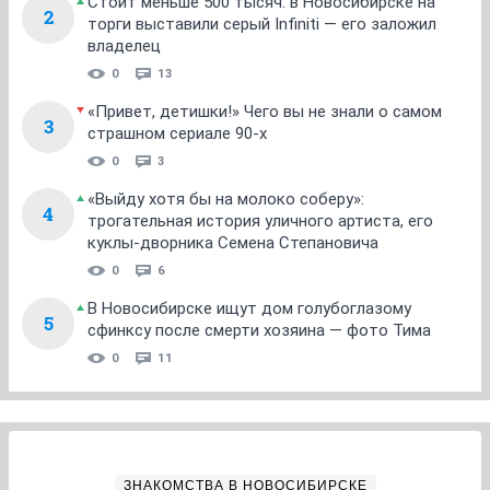
Стоит меньше 500 тысяч: в Новосибирске на
2
торги выставили серый Infiniti — его заложил
владелец
0
13
«Привет, детишки!» Чего вы не знали о самом
3
страшном сериале 90-х
0
3
«Выйду хотя бы на молоко соберу»:
4
трогательная история уличного артиста, его
куклы-дворника Семена Степановича
0
6
В Новосибирске ищут дом голубоглазому
5
сфинксу после смерти хозяина — фото Тима
0
11
ЗНАКОМСТВА В НОВОСИБИРСКЕ