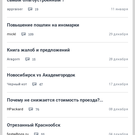
самый благоустроенный ?
19
appraiser
11 января
Повышение пошлин на иномарки
109
mickl
29 декабря
Книга жалоб и предложений
15
Aragorn
28 декабря
Новосибирск vs Академгородок
47
Черный кот
17 декабря
Почему не снижается стоимость проезда?...
76
HPackard
08 декабря
Отрезанный Краснообск
55
festa@ngs.ru
04 декабря