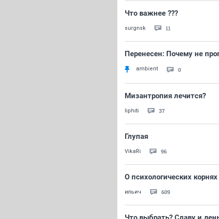
Что важнее ???
11
surgnsk
Перенесен: Почему не про
ambient
0
Мизантропия лечится?
37
liphiti
Глупая
96
VikaRi
О психологических корнях
609
ильич
Что выбрать? Славу и ден