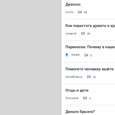
Диагноз
58
ForZe
Как перестать думать о х
95
surgnsk
Перенесен: Почему в наш
VikaRi
0
Помогите человеку выйти и
15
AnnaBrabus
Отцы и дети
3
Denisdnk
Деньги брызги?