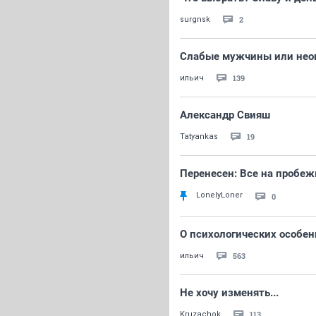
2
surgnsk
Слабые мужчины или не
139
ильич
Александр Свияш
19
Tatyankas
Перенесен: Все на пробежку
LonelyLoner
0
О психологических особен
563
ильич
Не хочу изменять...
113
Kruzachok