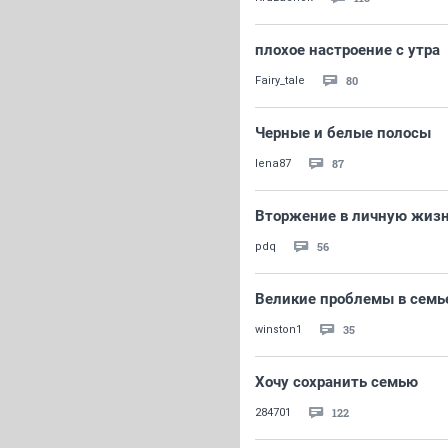
плохое настроение с утра
80
Fairy_tale
Черные и белые полосы
87
lena87
Вторжение в личную жиз
56
pdq
Великие проблемы в семье
35
winston1
Хочу сохранить семью
122
284701