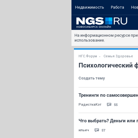
Недвижимость
Работа
Но
На информационном ресурсе при
использование.
НГС.Форум
Семья Здоровье
Психологический 
Создать тему
Тренинги по самосовершен
55
РадисткаКэт
Что выбрать? Деньги или 
57
ильич