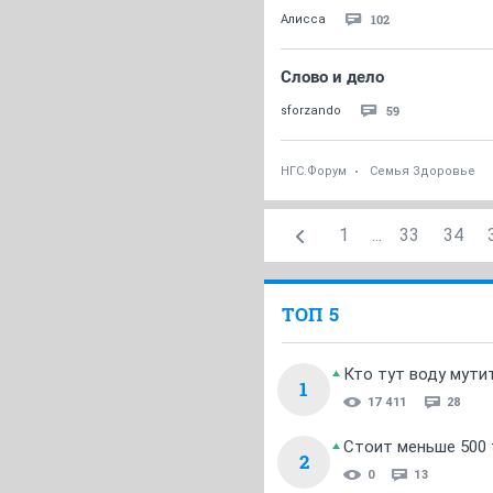
102
Алисса
Слово и дело
59
sforzando
НГС.Форум
Семья Здоровье
1
...
33
34
ТОП 5
Кто тут воду мути
1
17 411
28
Стоит меньше 500 т
2
0
13