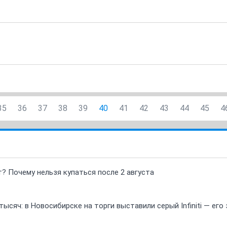
35
36
37
38
39
40
41
42
43
44
45
4
т? Почему нельзя купаться после 2 августа
ысяч: в Новосибирске на торги выставили серый Infiniti — ег