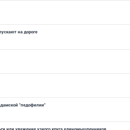
пускают на дороге
 дамской "педофилии"
ьги или уважение узкого круга единомышленников