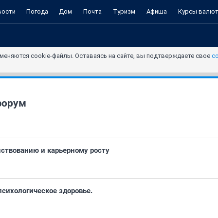
вости
Погода
Дом
Почта
Туризм
Афиша
Курсы валю
меняются cookie-файлы. Оставаясь на сайте, вы подтверждаете свое
с
форум
ствованию и карьерному росту
психологическое здоровье.