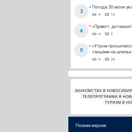
Погода 30 июля ук
3
0
13
«Привет, детишки!
4
0
3
«Утром просыпаюсь
5
танцами на шпильк
0
26
ЗНАКОМСТВА В НОВОСИБИ
ТЕЛЕПРОГРАММА В НО
ТУРИЗМ В Н
Полная версия