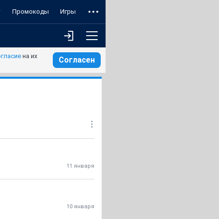
т
Промокоды
Игры
огласие
на их
Согласен
11 января
10 января